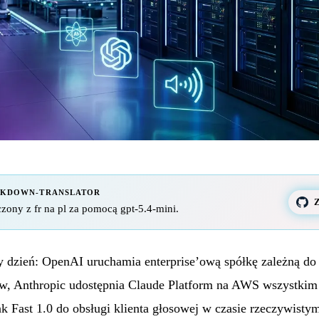
RKDOWN-TRANSLATOR
Z
zony z fr na pl za pomocą gpt-5.4-mini.
y dzień: OpenAI uruchamia enterprise’ową spółkę zależną d
ów, Anthropic udostępnia Claude Platform na AWS wszystki
k Fast 1.0 do obsługi klienta głosowej w czasie rzeczywistym