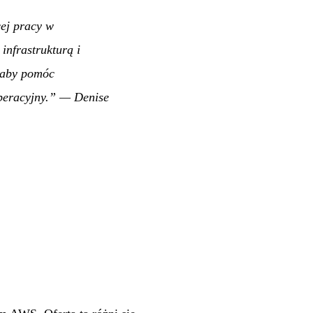
cej pracy w
infrastrukturą i
, aby pomóc
peracyjny.”
— Denise