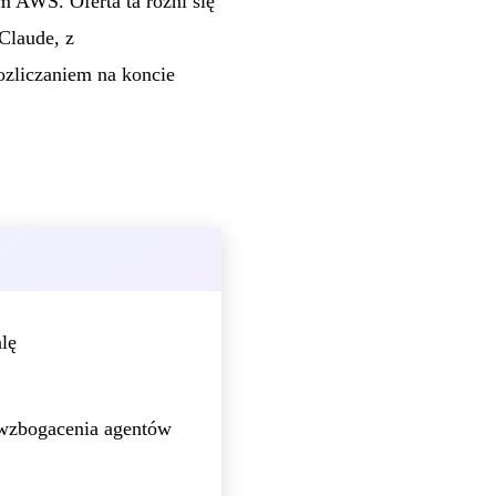
 AWS. Oferta ta różni się
Claude, z
zliczaniem na koncie
lę
wzbogacenia agentów