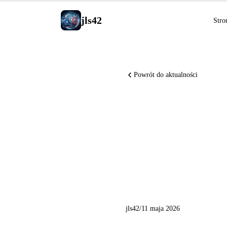
jls42
Stro
Powrót do aktualności
OpenAI D
miliarda
dostępna,
jls42
/
11 maja 2026