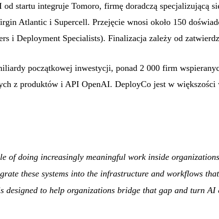
od startu integruje Tomoro, firmę doradczą specjalizującą si
Virgin Atlantic i Supercell. Przejęcie wnosi około 150 doświ
s i Deployment Specialists). Finalizacja zależy od zatwierd
liardy początkowej inwestycji, ponad 2 000 firm wspieranyc
cych z produktów i API OpenAI. DeployCo jest w większości 
e of doing increasingly meaningful work inside organizations
grate these systems into the infrastructure and workflows tha
 designed to help organizations bridge that gap and turn AI c