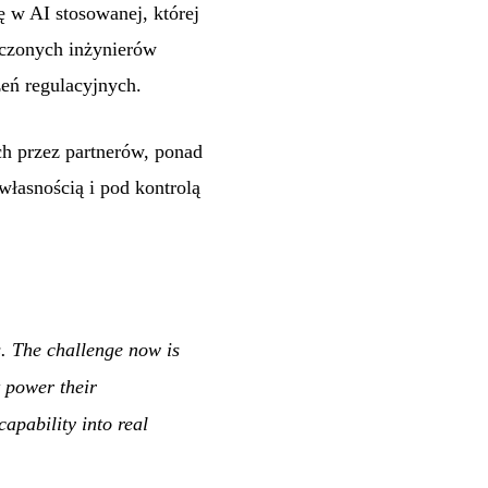
ę w AI stosowanej, której
adczonych inżynierów
zeń regulacyjnych.
h przez partnerów, ponad
własnością i pod kontrolą
. The challenge now is
t power their
apability into real