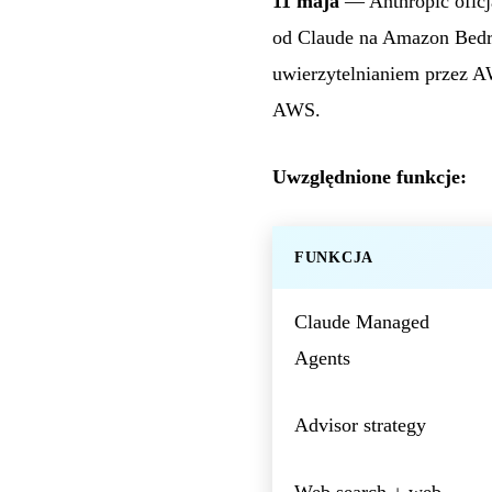
11 maja
— Anthropic oficj
od Claude na Amazon Bedro
uwierzytelnianiem przez A
AWS.
Uwzględnione funkcje:
FUNKCJA
Claude Managed
Agents
Advisor strategy
Web search + web