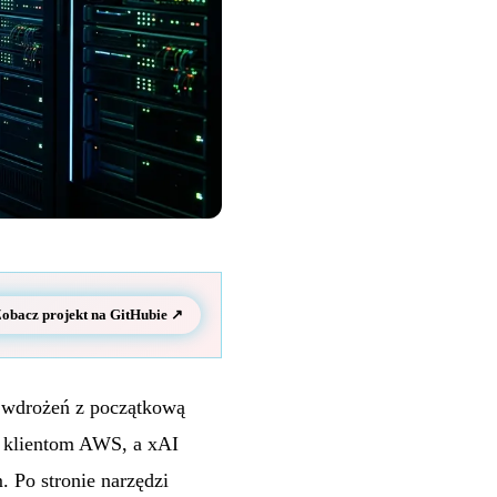
obacz projekt na GitHubie ↗
o wdrożeń z początkową
m klientom AWS, a xAI
. Po stronie narzędzi