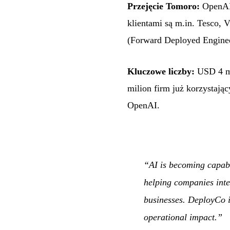
Przejęcie Tomoro:
OpenAI 
klientami są m.in. Tesco, 
(Forward Deployed Engineer
Kluczowe liczby:
USD 4 mi
milion firm już korzystają
OpenAI.
“AI is becoming capabl
helping companies inte
businesses. DeployCo is
operational impact.”