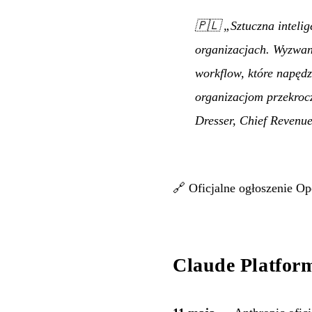
🇵🇱
„Sztuczna inteli
organizacjach. Wyzwani
workflow, które napędz
organizacjom przekrocz
Dresser, Chief Revenu
🔗
Oficjalne ogłoszenie O
Claude Platfor