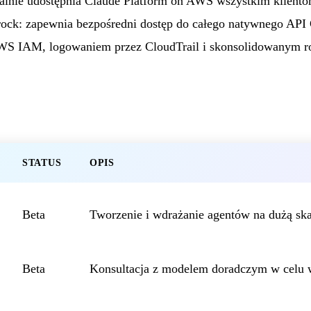
alnie udostępnia Claude Platform on AWS wszystkim klientom
ck: zapewnia bezpośredni dostęp do całego natywnego API 
WS IAM, logowaniem przez CloudTrail i skonsolidowanym ro
STATUS
OPIS
Beta
Tworzenie i wdrażanie agentów na dużą ska
Beta
Konsultacja z modelem doradczym w celu 