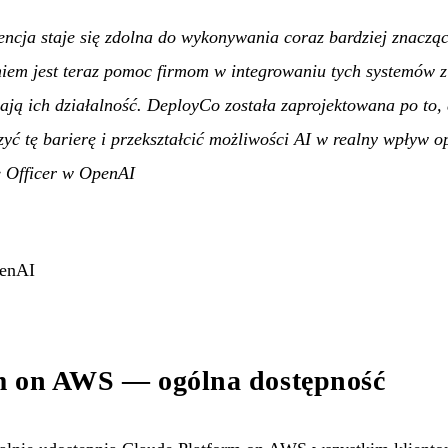
gencja staje się zdolna do wykonywania coraz bardziej znaczą
em jest teraz pomoc firmom w integrowaniu tych systemów z 
ają ich działalność. DeployCo została zaprojektowana po to
yć tę barierę i przekształcić możliwości AI w realny wpływ o
e Officer w OpenAI
penAI
m on AWS — ogólna dostępność