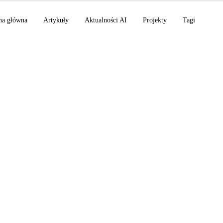
na główna
Artykuły
Aktualności AI
Projekty
Tagi
eployCo startuje z 4
mi, Claude Platform
 Grok Voice Think Fa