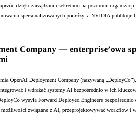
naprzód dzięki zarządzaniu sekretami na poziomie organizacj
planowania spersonalizowanych podróży, a NVIDIA publikuje 
ent Company — enterprise’owa spó
mi
ia OpenAI Deployment Company (nazywaną „DeployCo”), p
ntegrować i wdrażać systemy AI bezpośrednio w ich kluczowy
DeployCo wysyła Forward Deployed Engineers bezpośrednio d
 możliwości związane z AI, przeprojektowywać workflow i w