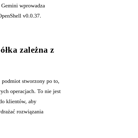
i, Gemini wprowadza
OpenShell v0.0.37.
łka zależna z
odmiot stworzony po to,
ch operacjach. To nie jest
o klientów, aby
drażać rozwiązania