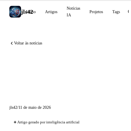
Notícias
jls42
Início
Artigos
Projetos
Tags
IA
Voltar às notícias
OpenAI DeployCo lança com
4 bilhões, Claude Platform no
AWS disponível, Grok Voice
Think Fast 1.0
jls42
/
11 de maio de 2026
Artigo gerado por inteligência artificial