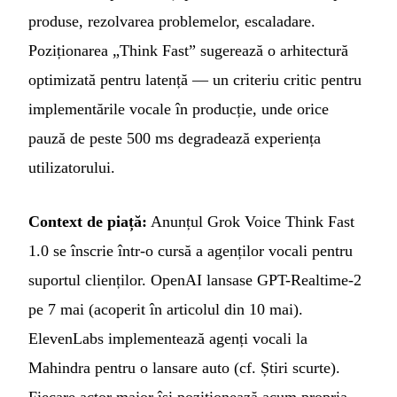
produse, rezolvarea problemelor, escaladare.
Poziționarea „Think Fast” sugerează o arhitectură
optimizată pentru latență — un criteriu critic pentru
implementările vocale în producție, unde orice
pauză de peste 500 ms degradează experiența
utilizatorului.
Context de piață:
Anunțul Grok Voice Think Fast
1.0 se înscrie într-o cursă a agenților vocali pentru
suportul clienților. OpenAI lansase GPT-Realtime-2
pe 7 mai (acoperit în articolul din 10 mai).
ElevenLabs implementează agenți vocali la
Mahindra pentru o lansare auto (cf. Știri scurte).
Fiecare actor major își poziționează acum propria