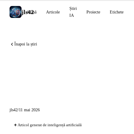
Știri
jls42
Acasă
Articole
Proiecte
Etichete
IA
Înapoi la știri
OpenAI DeployCo lansează
cu 4 miliarde, Claude
Platform pe AWS disponibil,
Grok Voice Think Fast 1.0
jls42
/
11 mai 2026
Articol generat de inteligență artificială