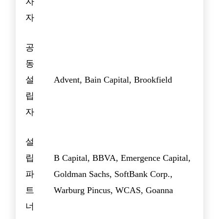
자
자
공
동
설
Advent, Bain Capital, Brookfield
립
자
설
립
B Capital, BBVA, Emergence Capital,
파
Goldman Sachs, SoftBank Corp.,
트
Warburg Pincus, WCAS, Goanna
너