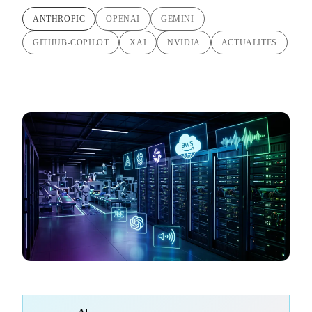
ANTHROPIC
OPENAI
GEMINI
GITHUB-COPILOT
XAI
NVIDIA
ACTUALITES
AI-