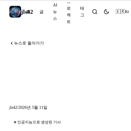
프
AI
로
태
jls42
🇰🇷
KO
홈
글
뉴
젝
그
스
트
뉴스로 돌아가기
OpenAI DeployCo, 40억 달러
로 출범, AWS에서 Claude
Platform 이용 가능, Grok
Voice Think Fast 1.0
jls42
/
2026년 5월 11일
인공지능으로 생성된 기사