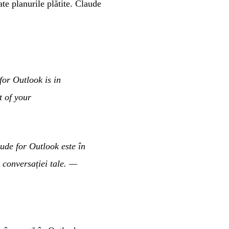
te planurile plătite. Claude
or Outlook is in
t of your
ude for Outlook este în
 conversației tale.
—