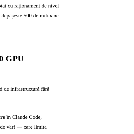
at cu raționament de nivel
s depășește 500 de milioane
000 GPU
 de infrastructură fără
ore
în Claude Code,
 de vârf — care limita