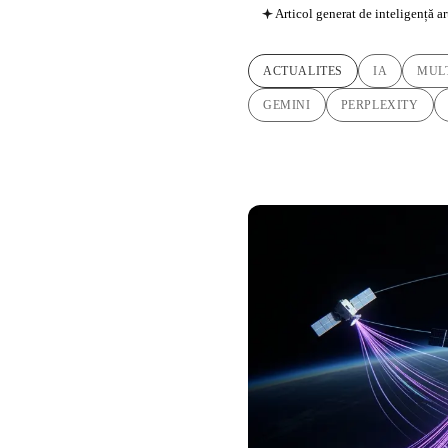
Articol generat de inteligență ar
ACTUALITES
IA
MUL
GEMINI
PERPLEXITY