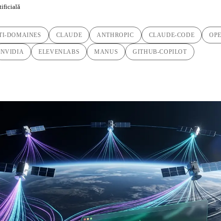
tificială
TI-DOMAINES
CLAUDE
ANTHROPIC
CLAUDE-CODE
OP
NVIDIA
ELEVENLABS
MANUS
GITHUB-COPILOT