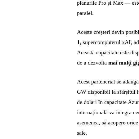
planurile Pro și Max — est
paralel.
Aceste creșteri devin posib
1
, supercomputerul xAI, a
Această capacitate este di
de a dezvolta
mai mulți gi
Acest parteneriat se adaug
GW disponibil la sfârșitul
de dolari în capacitate Azu
internațională va integra ce
asemenea, să acopere orice c
sale.