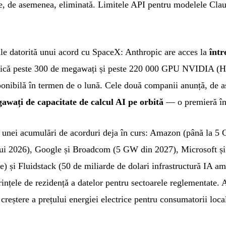
e, de asemenea, eliminată. Limitele API pentru modelele Cla
ile datorită unui acord cu SpaceX: Anthropic are acces la
într
dică peste 300 de megawați și peste 220 000 GPU NVIDIA (
sponibilă în termen de o lună. Cele două companii anunță, de 
gawați de capacitate de calcul AI pe orbită
— o premieră în 
ă unei acumulări de acorduri deja în curs: Amazon (până la 5 
 lui 2026), Google și Broadcom (5 GW din 2027), Microsoft 
re) și Fluidstack (50 de miliarde de dolari infrastructură IA a
rințele de rezidență a datelor pentru sectoarele reglementate.
reștere a prețului energiei electrice pentru consumatorii local