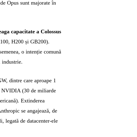
ude Opus sunt majorate în
eaga capacitate a Colossus
H100, H200 și GB200).
asemenea, o intenție comună
industrie.
GW, dintre care aproape 1
și NVIDIA (30 de miliarde
mericană). Extinderea
 Anthropic se angajează, de
i, legată de datacenter-ele