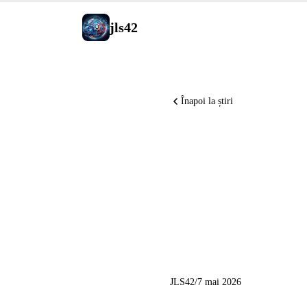
jls42
Înapoi la știri
Partener
compute 
GPT-Real
JLS42
/
7 mai 2026