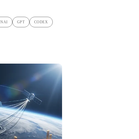
ENAI
GPT
CODEX