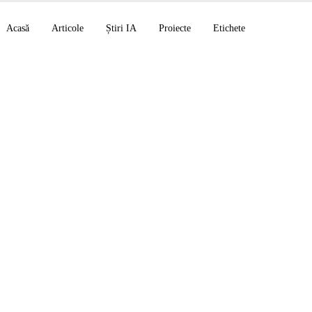
Acasă
Articole
Știri IA
Proiecte
Etichete
iat Anthropic+xAI pe
Colossus 1, Claude 
time-2 voce raționa