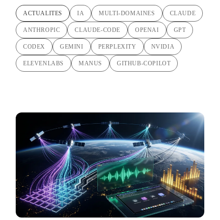
ACTUALITES
IA
MULTI-DOMAINES
CLAUDE
ANTHROPIC
CLAUDE-CODE
OPENAI
GPT
CODEX
GEMINI
PERPLEXITY
NVIDIA
ELEVENLABS
MANUS
GITHUB-COPILOT