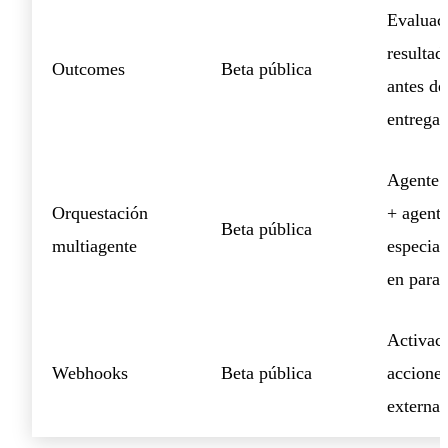
Evaluac
resultad
Outcomes
Beta pública
antes de
entrega
Agente p
Orquestación
+ agent
Beta pública
multiagente
especial
en paral
Activac
Webhooks
Beta pública
accione
externas