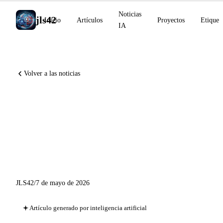
Noticias
jls42
Inicio
Artículos
Proyectos
Etiquet
IA
Volver a las noticias
Asociación compute
Anthropic+xAI Colossus 1,
Claude M365 GA, GPT-
Realtime-2 voz razonamiento
JLS42
/
7 de mayo de 2026
Artículo generado por inteligencia artificial