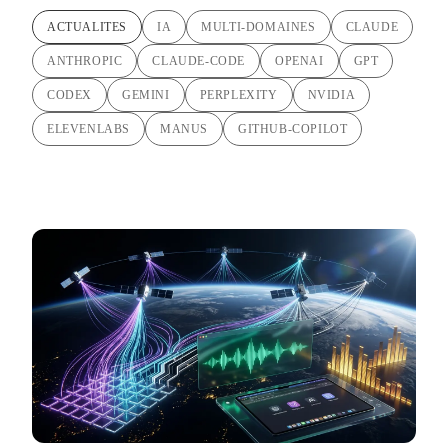
ACTUALITES
IA
MULTI-DOMAINES
CLAUDE
ANTHROPIC
CLAUDE-CODE
OPENAI
GPT
CODEX
GEMINI
PERPLEXITY
NVIDIA
ELEVENLABS
MANUS
GITHUB-COPILOT