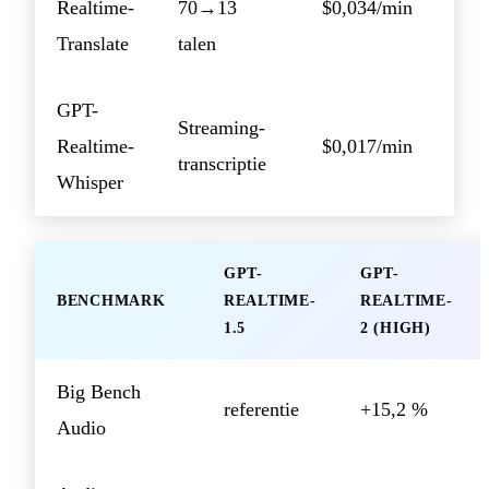
Realtime-
70→13
$0,034/min
Translate
talen
GPT-
Streaming-
Realtime-
$0,017/min
transcriptie
Whisper
GPT-
GPT-
BENCHMARK
REALTIME-
REALTIME-
1.5
2 (HIGH)
Big Bench
referentie
+15,2 %
Audio