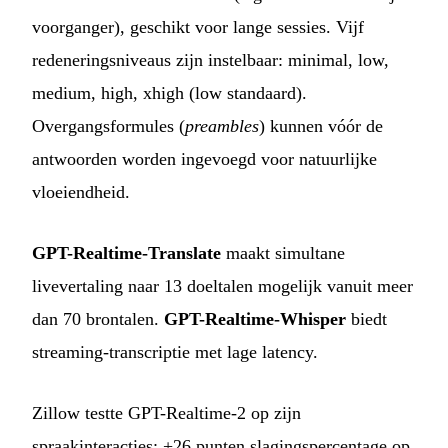
voorganger), geschikt voor lange sessies. Vijf
redeneringsniveaus zijn instelbaar: minimal, low,
medium, high, xhigh (low standaard).
Overgangsformules (
preambles
) kunnen vóór de
antwoorden worden ingevoegd voor natuurlijke
vloeiendheid.
GPT-Realtime-Translate
maakt simultane
livevertaling naar 13 doeltalen mogelijk vanuit meer
dan 70 brontalen.
GPT-Realtime-Whisper
biedt
streaming-transcriptie met lage latency.
Zillow testte GPT-Realtime-2 op zijn
spraakinteracties: +26 punten slagingspercentage op