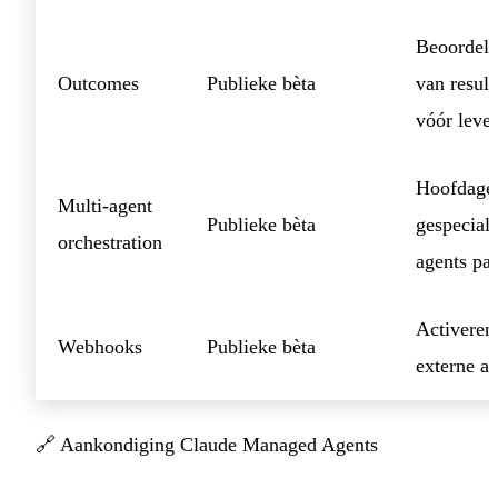
Beoordeli
Outcomes
Publieke bèta
van result
vóór leve
Hoofdage
Multi-agent
Publieke bèta
gespeciali
orchestration
agents par
Activeren
Webhooks
Publieke bèta
externe ac
🔗
Aankondiging Claude Managed Agents