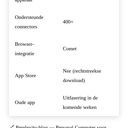
Ondersteunde
400+
connectors
Browser-
Comet
integratie
Nee (rechtstreekse
App Store
download)
Uitfasering in de
Oude app
komende weken
🔗
Perplexity-blog — Personal Computer voor