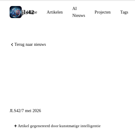
AI
jls42
Home
Artikelen
Projecten
Tags
Nieuws
Terug naar nieuws
Anthropic+xAI-partnerschap
voor compute Colossus 1,
Claude M365 GA, GPT-
Realtime-2 stemredenering
JLS42
/
7 mei 2026
Artikel gegenereerd door kunstmatige intelligentie