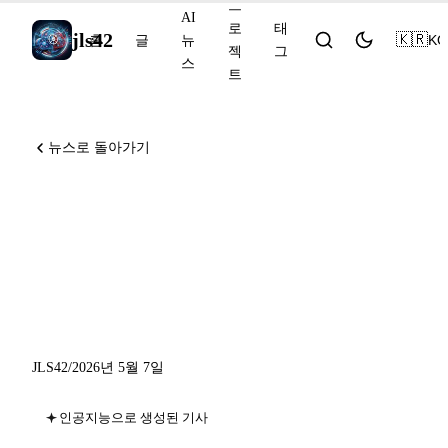
프
AI
로
태
jls42
🇰🇷
KO
홈
글
뉴
젝
그
스
트
뉴스로 돌아가기
Anthropic+xAI 콜로서스 1 컴
퓨트 파트너십, Claude M365
GA, GPT-Realtime-2 음성 추
론
JLS42
/
2026년 5월 7일
인공지능으로 생성된 기사