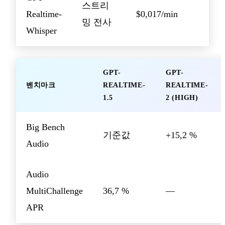
스트리
Realtime-
$0,017/min
밍 전사
Whisper
GPT-
GPT-
벤치마크
REALTIME-
REALTIME-
1.5
2 (HIGH)
Big Bench
기준값
+15,2 %
Audio
Audio
MultiChallenge
36,7 %
—
APR