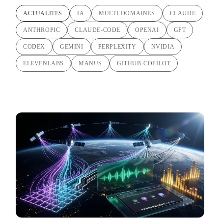
ACTUALITES
IA
MULTI-DOMAINES
CLAUDE
ANTHROPIC
CLAUDE-CODE
OPENAI
GPT
CODEX
GEMINI
PERPLEXITY
NVIDIA
ELEVENLABS
MANUS
GITHUB-COPILOT