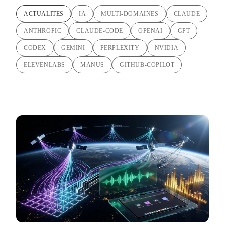
ACTUALITES
IA
MULTI-DOMAINES
CLAUDE
ANTHROPIC
CLAUDE-CODE
OPENAI
GPT
CODEX
GEMINI
PERPLEXITY
NVIDIA
ELEVENLABS
MANUS
GITHUB-COPILOT