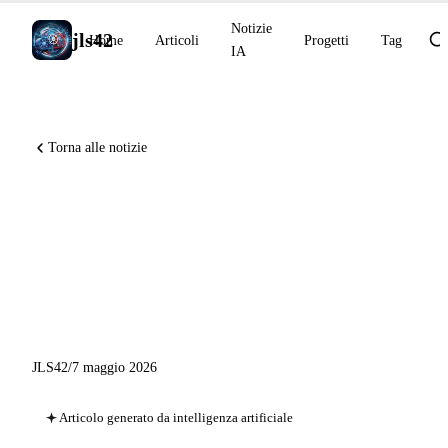
Notizie
jls42
Home
Articoli
Progetti
Tag
IA
Torna alle notizie
Partenariato Anthropic+xAI
per il compute Colossus 1,
Claude M365 GA, GPT-
Realtime-2 voce ragionamento
JLS42
/
7 maggio 2026
Articolo generato da intelligenza artificiale