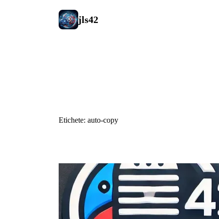
jls42
#auto-copy
Etichete: auto-copy