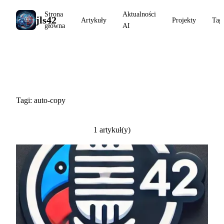
Strona
Aktualności
jls42
Artykuły
Projekty
Tag
główna
AI
#auto-copy
Tagi: auto-copy
1 artykuł(y)