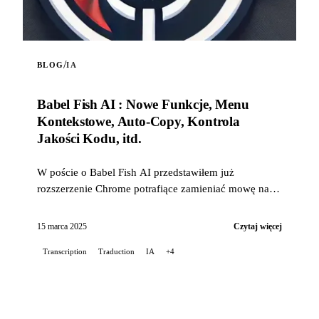
/
BLOG
IA
Babel Fish AI : Nowe Funkcje, Menu
Kontekstowe, Auto-Copy, Kontrola
Jakości Kodu, itd.
W poście o Babel Fish AI przedstawiłem już
rozszerzenie Chrome potrafiące zamieniać mowę na
tekst za pomocą API Whisper od OpenAI, oferujące
również tłumaczenie w czasie rzeczywistym...
15 marca 2025
Czytaj więcej
Transcription
Traduction
IA
+4