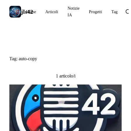
Notizie
jls42
Home
Articoli
Progetti
Tag
IA
#auto-copy
Tag: auto-copy
1 articolo/i