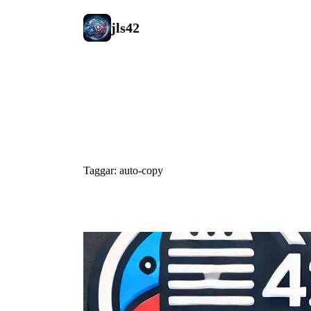
jls42
#auto-copy
Taggar: auto-copy