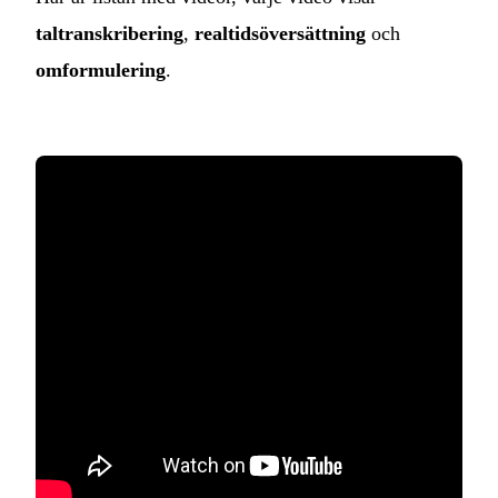
taltranskribering
,
realtidsöversättning
och
omformulering
.