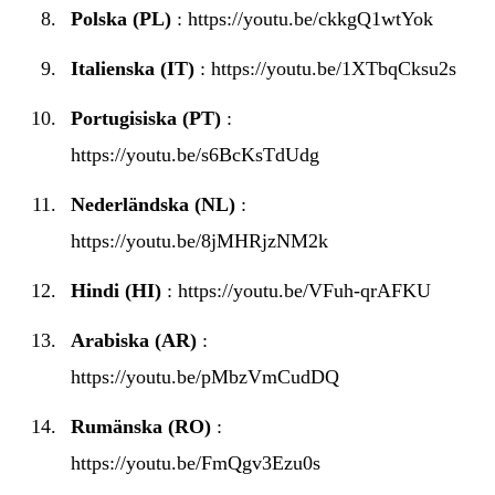
Polska (PL)
:
https://youtu.be/ckkgQ1wtYok
Italienska (IT)
:
https://youtu.be/1XTbqCksu2s
Portugisiska (PT)
:
https://youtu.be/s6BcKsTdUdg
Nederländska (NL)
:
https://youtu.be/8jMHRjzNM2k
Hindi (HI)
:
https://youtu.be/VFuh-qrAFKU
Arabiska (AR)
:
https://youtu.be/pMbzVmCudDQ
Rumänska (RO)
:
https://youtu.be/FmQgv3Ezu0s