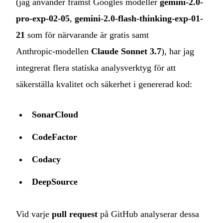
(jag använder främst Googles modeller
gemini-2.0-
pro-exp-02-05
,
gemini-2.0-flash-thinking-exp-01-
21
som för närvarande är gratis samt
Anthropic‑modellen
Claude Sonnet 3.7
), har jag
integrerat flera statiska analysverktyg för att
säkerställa kvalitet och säkerhet i genererad kod:
SonarCloud
CodeFactor
Codacy
DeepSource
Vid varje
pull request
på GitHub analyserar dessa