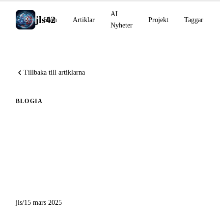
AI
jls42
Hem
Artiklar
Projekt
Taggar
Nyheter
Tillbaka till artiklarna
BLOG
IA
Babel Fish AI : Nya
funktioner, kontextmeny,
automatisk kopiering,
kodkvalitetskontroll, osv.
jls
/
15 mars 2025