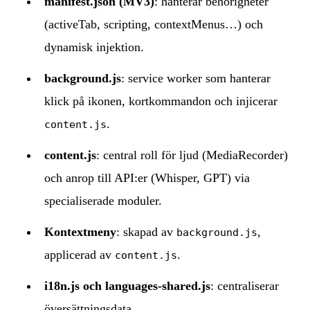
manifest.json (MV3)
: hanterar behörigheter
(activeTab, scripting, contextMenus…) och
dynamisk injektion.
background.js
: service worker som hanterar
klick på ikonen, kortkommandon och injicerar
.
content.js
content.js
: central roll för ljud (MediaRecorder)
och anrop till API:er (Whisper, GPT) via
specialiserade moduler.
Kontextmeny
: skapad av
,
background.js
applicerad av
.
content.js
i18n.js och languages-shared.js
: centraliserar
översättningsdata.