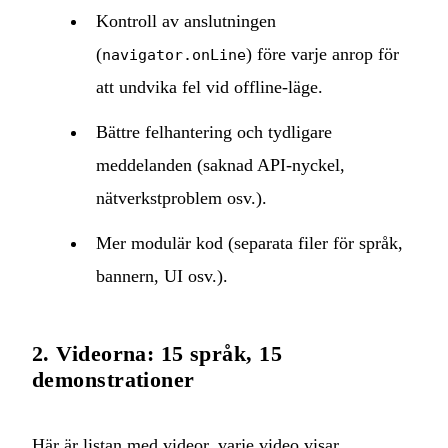
Kontroll av anslutningen
(
) före varje anrop för
navigator.onLine
att undvika fel vid offline‑läge.
Bättre felhantering och tydligare
meddelanden (saknad API‑nyckel,
nätverkstproblem osv.).
Mer modulär kod (separata filer för språk,
bannern, UI osv.).
2. Videorna: 15 språk, 15
demonstrationer
Här är listan med videor, varje video visar