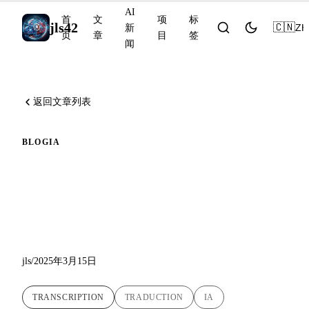
AI
首
文
项
标
jls42
🇨🇳
ZH
新
页
章
目
签
闻
返回文章列表
BLOG
IA
Babel Fish AI：新功能、右键
菜单、自动复制、代码质量
控制等
jls
/
2025年3月15日
TRANSCRIPTION
TRADUCTION
IA