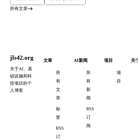
所有文章
jls42.org
文章
AI新闻
项目
关于
关于AI、基
所
所
项
础设施和科
有
有
目
技项目的个
文
新
人博客
章
闻
标
RSS
签
订
阅
RSS
订