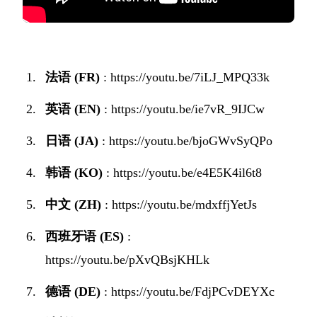
法语 (FR)
:
https://youtu.be/7iLJ_MPQ33k
英语 (EN)
:
https://youtu.be/ie7vR_9IJCw
日语 (JA)
:
https://youtu.be/bjoGWvSyQPo
韩语 (KO)
:
https://youtu.be/e4E5K4il6t8
中文 (ZH)
:
https://youtu.be/mdxffjYetJs
西班牙语 (ES)
:
https://youtu.be/pXvQBsjKHLk
德语 (DE)
:
https://youtu.be/FdjPCvDEYXc