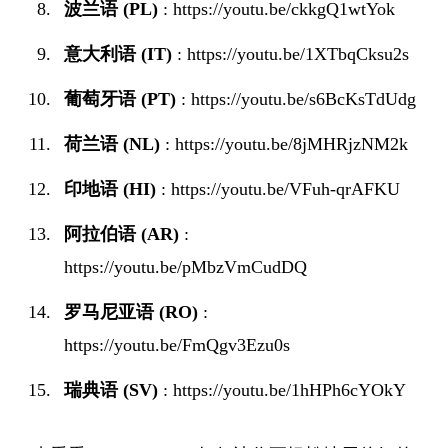
波兰语 (PL)
:
https://youtu.be/ckkgQ1wtYok
意大利语 (IT)
:
https://youtu.be/1XTbqCksu2s
葡萄牙语 (PT)
:
https://youtu.be/s6BcKsTdUdg
荷兰语 (NL)
:
https://youtu.be/8jMHRjzNM2k
印地语 (HI)
:
https://youtu.be/VFuh-qrAFKU
阿拉伯语 (AR)
:
https://youtu.be/pMbzVmCudDQ
罗马尼亚语 (RO)
:
https://youtu.be/FmQgv3Ezu0s
瑞典语 (SV)
:
https://youtu.be/1hHPh6cYOkY