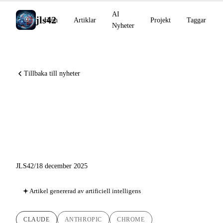
AI
jls42
Hem
Artiklar
Projekt
Taggar
Nyheter
Tillbaka till nyheter
Claude in Chrome GA, Bloom
och Project Vend: en vecka
full av tillkännagivanden
JLS42
/
18 december 2025
Artikel genererad av artificiell intelligens
CLAUDE
ANTHROPIC
CHROME