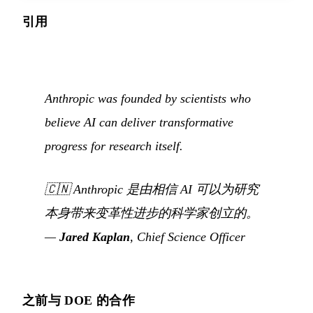
引用
Anthropic was founded by scientists who
believe AI can deliver transformative
progress for research itself.
🇨🇳
Anthropic 是由相信 AI 可以为研究
本身带来变革性进步的科学家创立的。
—
Jared Kaplan
, Chief Science Officer
之前与 DOE 的合作