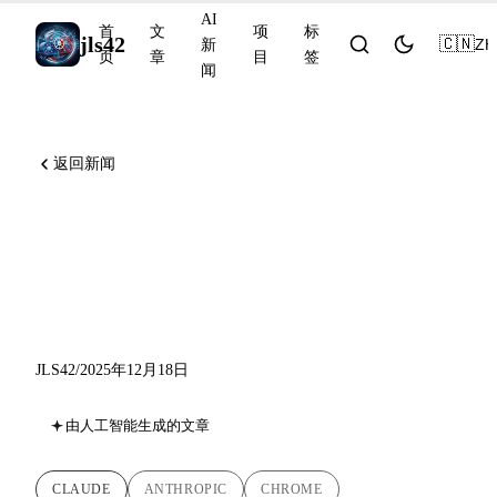
AI
首
文
项
标
jls42
🇨🇳
ZH
新
页
章
目
签
闻
返回新闻
Claude in Chrome GA、
Bloom 和 Project Vend：公告
丰富的一周
JLS42
/
2025年12月18日
由人工智能生成的文章
CLAUDE
ANTHROPIC
CHROME