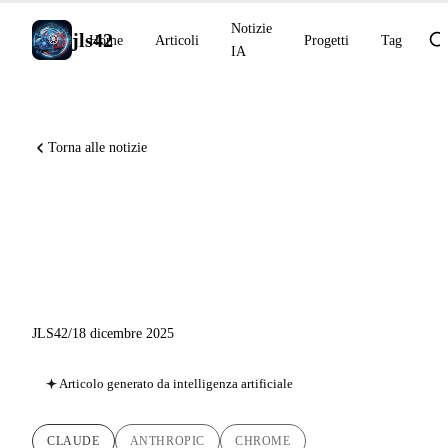
Notizie
jls42
Home
Articoli
Progetti
Tag
IA
Torna alle notizie
Claude in Chrome GA, Bloom
e Project Vend: una settimana
ricca di annunci
JLS42
/
18 dicembre 2025
Articolo generato da intelligenza artificiale
CLAUDE
ANTHROPIC
CHROME