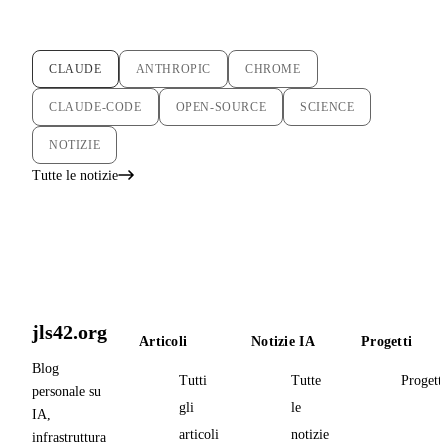
CLAUDE
ANTHROPIC
CHROME
CLAUDE-CODE
OPEN-SOURCE
SCIENCE
NOTIZIE
Tutte le notizie
jls42.org
Articoli
Notizie IA
Progetti
Blog
Tutti
Tutte
Progetti
personale su
gli
le
IA,
articoli
notizie
infrastruttura