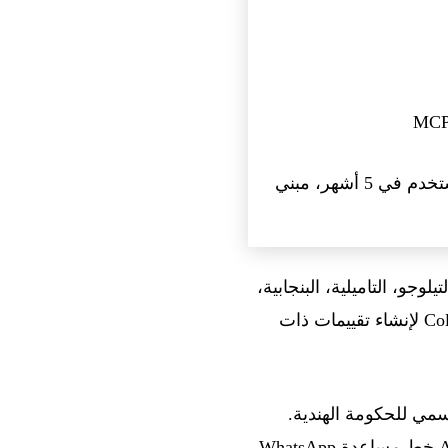
25 مليون دولار إيرادات سنوية متكررة، 2 مليون مستخدم في 5 أشهر، مبني
لتيلوجو، التاميلية، البنجابية،
الغوجاراتية، الكانادا، المالايالامية، الأردية)، بالتعاون مع Karya و Collective Intelligence Project لإنشاء تقييمات ذات
خادم MCP رسمي للحكومة الهندية.
تستخدم Swiggy بروتوكول MCP لطلب البقالة وحجز المطاعم عبر Claude. تنشر Adalat AI خط مساعدة WhatsApp