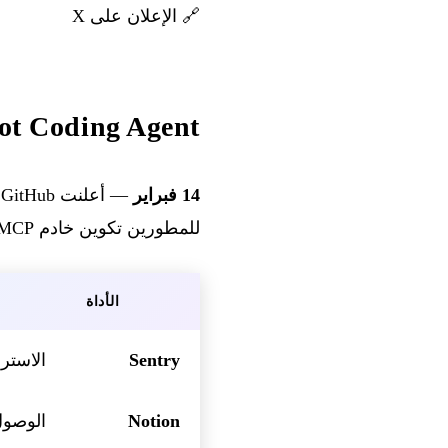
🔗
الإعلان على X
tHub Copilot Coding Agent
14 فبراير
— أعلنت GitHub أن
للمطورين تكوين خادم MCP لربط أدواتهم مباشرة بالوكيل، دون نسخ/لصق السجلات أو المواصفات.
الأداة
Sentry
الاسترج
Notion
الوصول