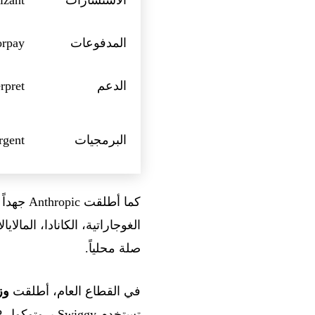
المدفوعات
orpay
الدعم
rpret
البرمجيات
gent
كما أطلقت Anthropic جهداً لتحسين نماذجها لـ
صلة محلياً.
في القطاع العام، أطلقت
وزا