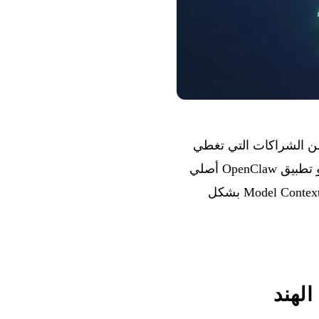
وجة من الشراكات التي تغطي
الشركات والتعليم والخدمات العامة. على جانب المنتجات، تطلق Kimi تطبيق Claw — وهو تطبيق OpenClaw أصلي
يدمج أكثر من 5000 مهارة مجتمعية — وتعتمد GitHub Copilot بروتوكول Model Context Protocol (MCP) بشكل