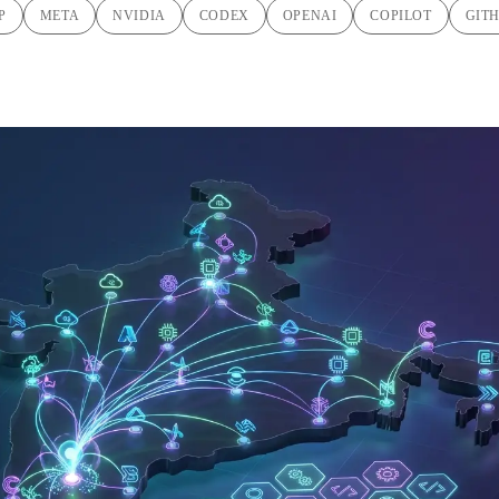
P
META
NVIDIA
CODEX
OPENAI
COPILOT
GIT