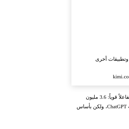
لأعضاء Allegretto وما فوق. أثار الإعلان تفاعلاً قوياً: 3.6 مليون
مشاهدة، و10 آلاف إعجاب، و626 رداً على X. يذكرنا نهج سوق المهارات هذا بنظام إضافات ChatGPT، ولكن بأساس