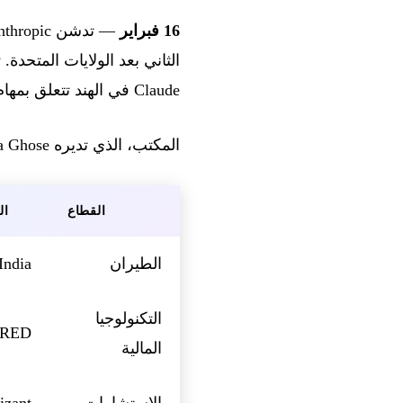
16 فبراير
الثاني بعد الولايات المتحدة
Claude في الهند تتعلق بمهام البرمجة والرياضيات.
المكتب، الذي تديره Irina Ghose (المدير الإداري للهند)، يأتي مصحوباً بسلسلة من الشراكات الاستراتيجية:
القطاع
ال
الطيران
India
التكنولوجيا
RED
المالية
الاستشارات
izant