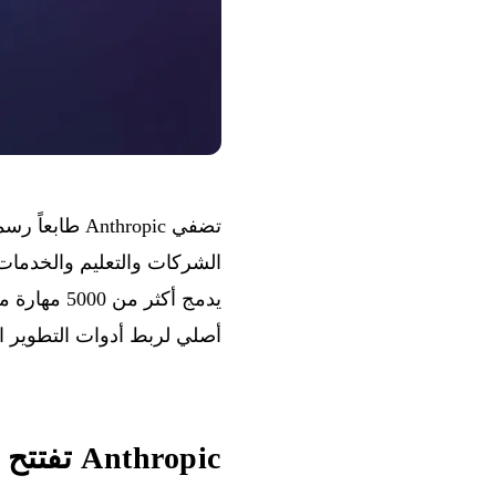
تضفي thropic
أصلي لربط أدوات التطوير ا
Anthropic تفتتح مكتبها في بنغالورو وتنشر شراكات في الهند