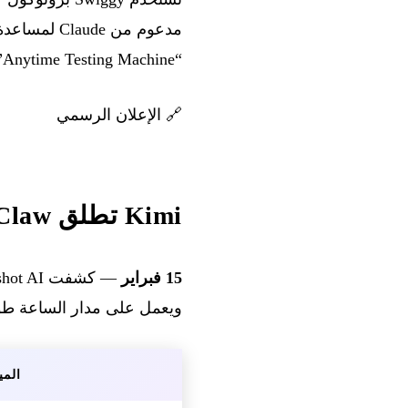
“Anytime Testing Machine” مع 1500 طالب في 20 مدرسة، مع خطة للتوسع إلى 100 مدرسة بحلول نهاية عام 2026.
🔗
الإعلان الرسمي
Kimi تطلق Claw: تطبيق OpenClaw أصلي مع أكثر من 5000 مهارة
15 فبراير
— كشفت Moonshot AI عن
ويعمل على مدار الساعة طوا
المي