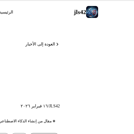
jls42
الرئيسية
العودة إلى الأخبار
تطلق Claw، و Copilot تعتمد MCP
JLS42
/
١٦ فبراير ٢٠٢٦
مقال من إنشاء الذكاء الاصطناعي