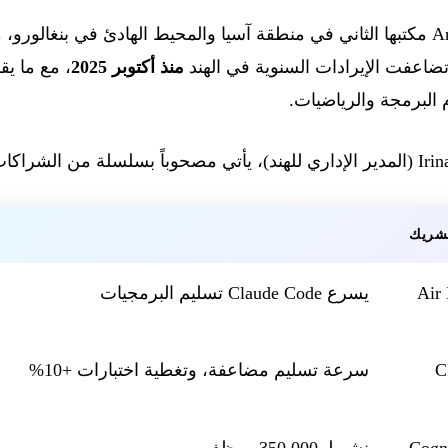
— تدشن Anthropic مكتبها الثاني في منطقة آسيا والمحيط الهادئ في بنغال
. تضاعفت الإيرادات السنوية في الهند
منذ أكتوبر 2025
، مع ما 
شريك
Air 
يسرع Claude Code تسليم البرمجيات
C
سرعة تسليم مضاعفة، وتغطية اختبارات +10%
Cogn
نشر لـ 350,000 موظف