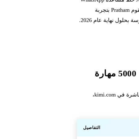
مدعوم من Claude لمساعدة المتقاضين الهنود — في بلد يوجد به 50 مليون قضية معلقة. تقوم Pratham بتجربة
، وهو تطبيق OpenClaw أصلي مدمج مباشرة في kimi.com،
التفاصيل