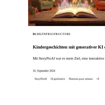
/
BLOG
INFRASTRUCTURE
Kinder­geschichten mit generativer KI
Mit StoryPixAI war es mein Ziel, eine interakti
16. September 2024
StoryPixAI
IA générative
Histoires pour enfants
+6