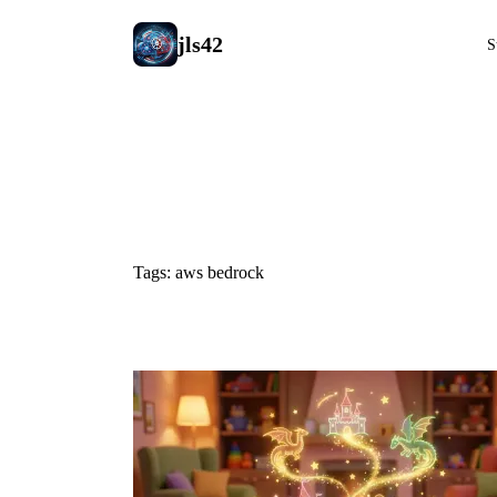
jls42
S
#aws bedro
Tags: aws bedrock