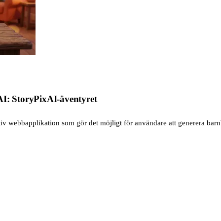
AI: StoryPixAI-äventyret
tiv webbapplikation som gör det möjligt för användare att generera barn