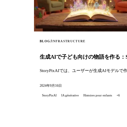
/
BLOG
INFRASTRUCTURE
生成AIで子ども向けの物語を作る：Sto
StoryPixAIでは、ユーザーが生成AIモ
2024年9月16日
StoryPixAI
IA générative
Histoires pour enfants
+6