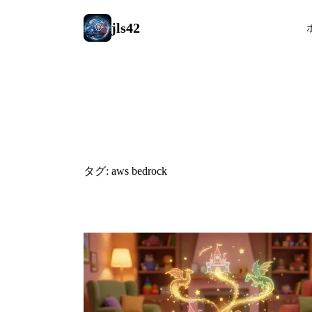
jls42
#aws bedro
タグ: aws bedrock