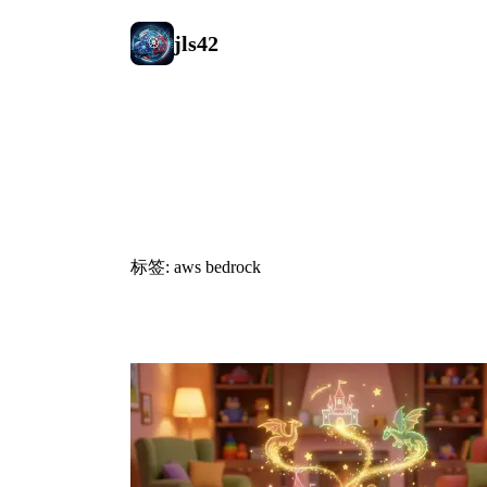
jls42
#aws bedro
标签: aws bedrock