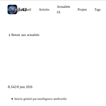
Actualités
jls42
Accueil
Articles
Projets
Tags
IA
Retour aux actualités
NotebookLM devient
agentique, Kimi Work lance
300 agents locaux, étude
Harvard sur les agents IA
JLS42
/
8 juin 2026
Article généré par intelligence artificielle