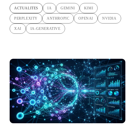
ACTUALITES
IA
GEMINI
KIMI
PERPLEXITY
ANTHROPIC
OPENAI
NVIDIA
XAI
IA-GENERATIVE