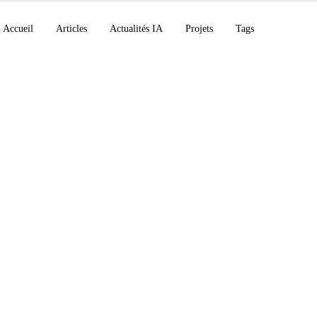
Accueil
Articles
Actualités IA
Projets
Tags
 chez Anthropic, GPT-
ponible pour tous, M
 GPU avec AMD