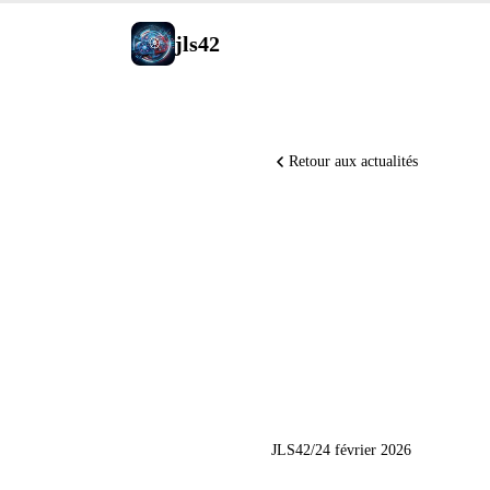
jls42
Retour aux actualités
RSP v3.0
Codex dis
6 GW de
JLS42
/
24 février 2026