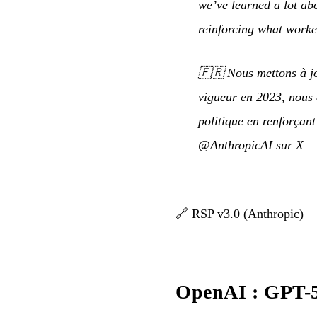
we’ve learned a lot abo
reinforcing what worke
🇫🇷
Nous mettons à jo
vigueur en 2023, nous a
politique en renforçan
@AnthropicAI sur X
🔗
RSP v3.0 (Anthropic)
OpenAI : GPT-5.