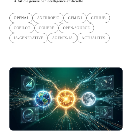
Article généré par intelligence artificielle
OPENAI
ANTHROPIC
GEMINI
GITHUB
COPILOT
COHERE
OPEN-SOURCE
IA-GENERATIVE
AGENTS-IA
ACTUALITES