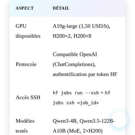
ASPECT
DÉTAIL
GPU
A10g-large (1,50 USD/h),
disponibles
H200×2, H200×8
Compatible OpenAI
Protocole
(ChatCompletions),
authentification par token HF
+
hf jobs run --ssh
hf
Accès SSH
jobs ssh <job_id>
Modèles
Qwen3-4B, Qwen3.5-122B-
testés
A10B (MoE, 2×H200)