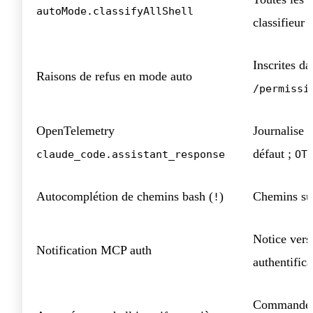
autoMode.classifyAllShell
classifieur
Inscrites da
Raisons de refus en mode auto
/permissi
OpenTelemetry
Journalise 
défaut ;
claude_code.assistant_response
OT
Autocomplétion de chemins bash (
)
Chemins sug
!
Notice ver
Notification MCP auth
authentific
Commandes e