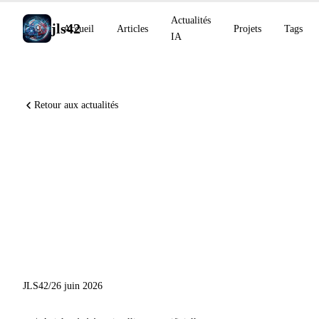
Actualités
jls42
Accueil
Articles
Projets
Tags
IA
Retour aux actualités
GPT-5.6 Sol Terra Luna en
préversion, Anthropic
Economic Index, Gemma 4
sur Cerebras : veille IA du 26
juin 2026
JLS42
/
26 juin 2026