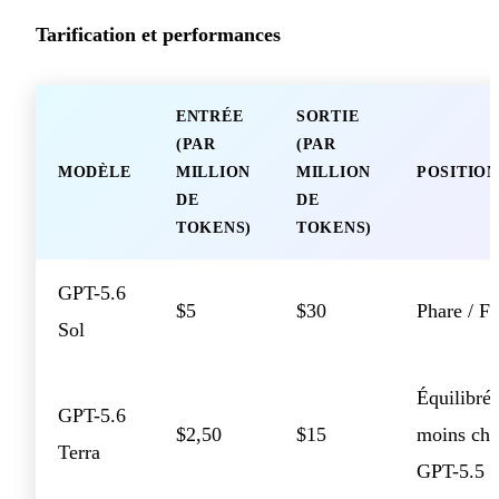
Tarification et performances
ENTRÉE
SORTIE
(PAR
(PAR
MODÈLE
MILLION
MILLION
POSITIO
DE
DE
TOKENS)
TOKENS)
GPT-5.6
$5
$30
Phare / Fr
Sol
Équilibré,
GPT-5.6
$2,50
$15
moins che
Terra
GPT-5.5