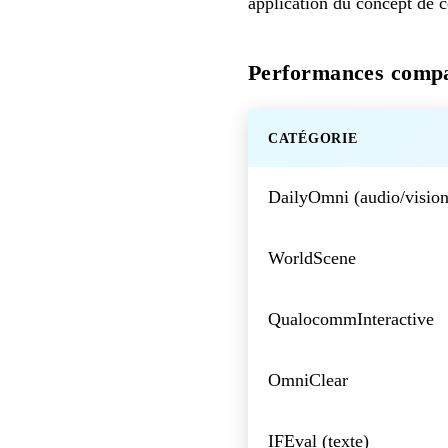
application du concept de c
Performances comp
CATÉGORIE
DailyOmni (audio/vision
WorldScene
QualocommInteractive
OmniClear
IFEval (texte)