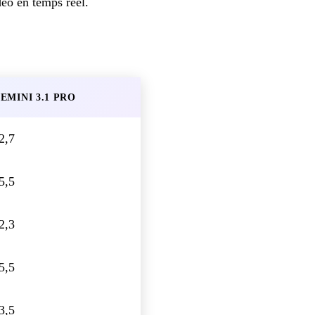
déo en temps réel.
EMINI 3.1 PRO
2,7
5,5
2,3
5,5
3,5