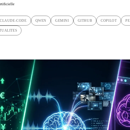
tificielle
CLAUDE-CODE
QWEN
GEMINI
GITHUB
COPILOT
P
TUALITES