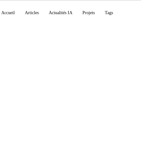
Accueil
Articles
Actualités IA
Projets
Tags
ve 122 milliards de d
mni et 15 features c
ode