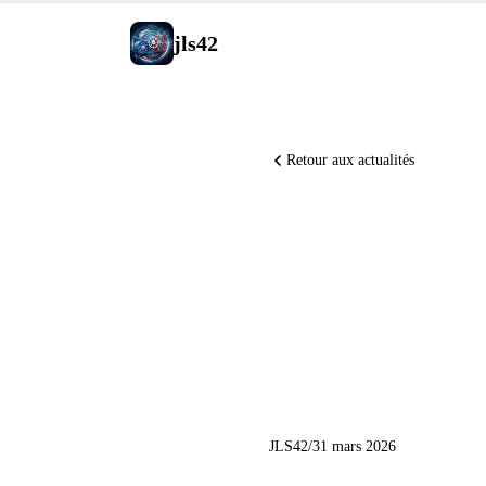
jls42
Retour aux actualités
OpenAI lè
Qwen3.5-O
Claude C
JLS42
/
31 mars 2026