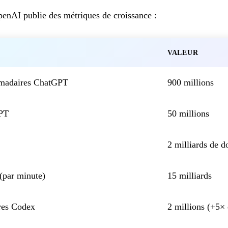
penAI publie des métriques de croissance :
VALEUR
domadaires ChatGPT
900 millions
PT
50 millions
2 milliards de do
 (par minute)
15 milliards
res Codex
2 millions (+5×