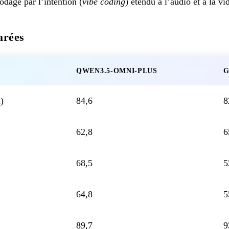
odage par l’intention (
vibe coding
) étendu à l’audio et à la vi
arées
QWEN3.5-OMNI-PLUS
G
)
84,6
8
62,8
6
68,5
5
64,8
5
89,7
9