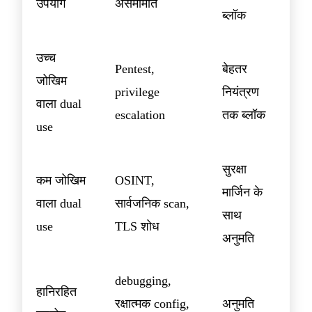
उपयोग
असममिति
ब्लॉक
उच्च
Pentest,
बेहतर
जोखिम
privilege
नियंत्रण
वाला dual
escalation
तक ब्लॉक
use
सुरक्षा
कम जोखिम
OSINT,
मार्जिन के
वाला dual
सार्वजनिक scan,
साथ
use
TLS शोध
अनुमति
debugging,
हानिरहित
रक्षात्मक config,
अनुमति