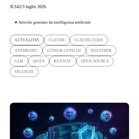
JLS42
/
3 luglio 2026
Articolo generato da intelligenza artificiale
ACTUALITES
CLAUDE
CLAUDE-CODE
ANTHROPIC
GITHUB-COPILOT
TOGETHER
GLM
QWEN
RUNWAY
OPEN-SOURCE
SECURITE