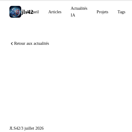
Actualités
jls42
Accueil
Articles
Projets
Tags
IA
Retour aux actualités
Claude Code v2.1.200 passe
en mode Manuel par défaut,
GLM 5.2 atteint 80 % de
Sonnet 5 à 20 % du prix,
Copilot session streaming en
préversion
JLS42
/
3 juillet 2026