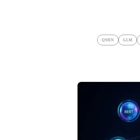
QWEN
GLM