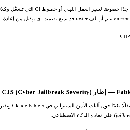
تُعدّ إصلاحات daemon مفيدة جدًا خصوصًا لسير ا
يتيم أو تلف roster قد يمنع بصمت أي وكيل من إعادة التشغيل حتى التدخل اليدوي.
daemon
CHA
CJS (Cyber)
— تنشر Anthropic مقالً
jailbr
) على نماذج الذكاء الاصطناعي.