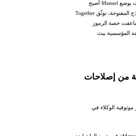
في 3 يوليو 2026 تتجمع عدة إعلانات مهمة: يعزّز Claude Code v2.1.200 التحكم في الأذونات بوضع Manuel أصبح
افتراضيًا ويصلح قائمة طويلة من الأعطال التي تصيب الوكلاء في الخلفية. وعلى جبهة النماذج المفتوحة، توثّق Together
ل خُمس التكلفة، بينما تضاعفت حصة الرموز
وحة المصدر ثلاث مرات خلال عام. يثري GitHub Copilot حوكمته المؤسسية ببث
Ma افتراضيًا وموجة من إصلاحات
ي تعزّز موثوقية الوكلاء في
إلى «Manual» في جميع الواجهات: