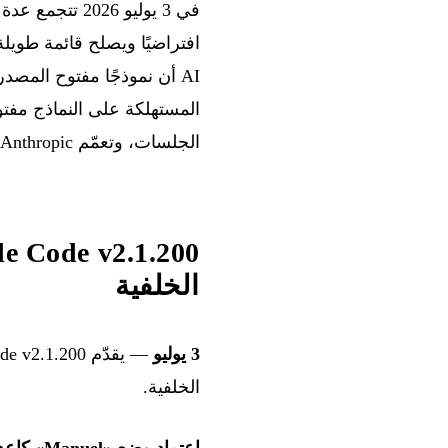
الجلسات، وتعمّم Anthropic استخدام Artifacts وترفع حدود معدل API الخاصة بها.
الخلفية
3 يوليو
الخلفية.
اعتماد وضع «Manuel» كإعداد افتراضي.