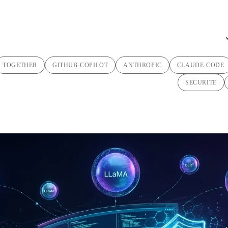
TOGETHER
GITHUB-COPILOT
ANTHROPIC
CLAUDE-CODE
SECURITE