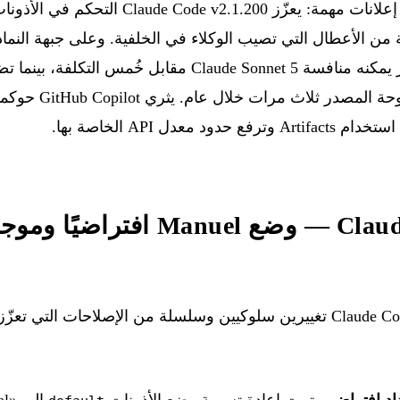
AI أن نموذجًا مفتوح المصدر يمكنه منافسة Claude Sonnet 5 مقاب
المستهلكة على النماذج مفت
Claude Code v2.1.200 — وضع nuel
— يقدّم Claude Code v2.1.200 تغييرين سلوكيين وسلسلة من الإصلاحات الت
تمت إعادة تسمية وضع الأذونات