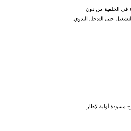
لعمل الليلي أو خطوط CI التي تشغّل وكلاء في الخلفية من دون
ا تقنيًا حول آليات الأمن السيبراني في Claude Fable 5 وتقترح مسودة أولية لإطار