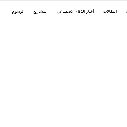
المقالات
أخبار الذكاء الاصطناعي
المشاريع
الوسوم
Claude Code v2.1.200 ي
% من Sonnet 5 مقا