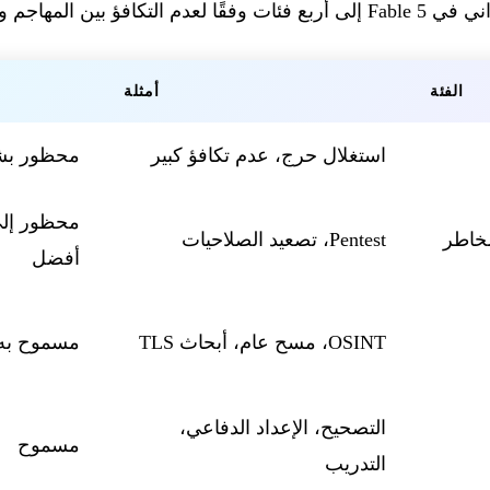
بين المهاجم والمدافع:
الفئة
أمثلة
استغلال حرج، عدم تكافؤ كبير
محظور بش
محظور إلى
مخاطر
Pentest، تصعيد الصلاحيات
أفضل
OSINT، مسح عام، أبحاث TLS
مسموح به
التصحيح، الإعداد الدفاعي،
مسموح
التدريب