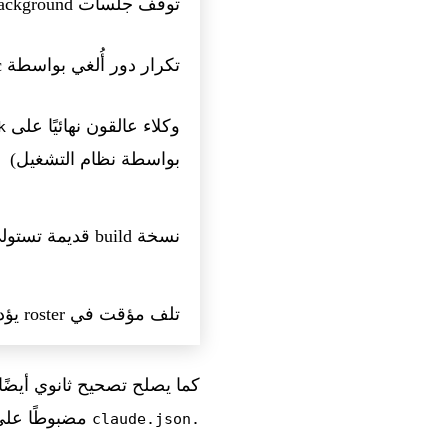
توقّف جلسات background بصمت بعد السكون/الإيقاظ
تكرار دور أُلغي بواسطة Esc بعد إعادة تشغيل daemon
وكلاء عالقون نهائيًا على
k
بواسطة نظام التشغيل)
نسخة build قديمة تستولي على daemon بعد إعادة التثبيت
تلف مؤقت في roster يؤدي إلى تعطيل الوكلاء بشكل دائم
كما يصلح تصحيح ثانوي أيضًا 
مضبوطًا على
.claude.json