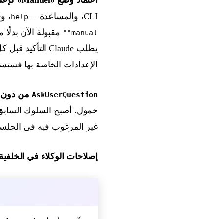
CLI، والمساعدة
، وVS Code، وJetBrains. أصبحت القيم
--help
مقبولة الآن بدلًا 
"manual"
يطلب Claude التأكيد قبل كل إجراء حساس. أما الفرق التي كانت قد ضبطت صراحةً الوضع
الإعدادات الخاصة بها فستس
من دون ا
AskUserQuestion
خمول. أصبح السلوك السابق (auto-continue) اختياريًا ويجب تفعيله صراح
غير المرغوب فيه في الجلسات
إصلاحات الوكلاء في الخلفية.