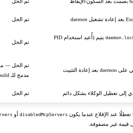
تم الحل
تم الحل
يتيم (أُعيد استخدام PID
daemon.loc
تم الحل
تم الحل — مق
مدمج للـ build
تم الحل
تعطلًا عند الإقلاع عندما يكون
أو
rvers
disabledMcpServers
 قيمة غير مصفوفة.