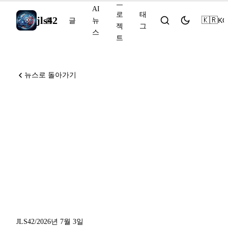
프
AI
로
태
jls42
🇰🇷
KO
홈
글
뉴
젝
그
스
트
뉴스로 돌아가기
Claude Code v2.1.200 기본값
이 수동 모드로 전환, GLM
5.2가 Sonnet 5의 80% 성능을
20% 가격으로 달성, Copilot
세션 스트리밍이 프리뷰로 제
공
JLS42
/
2026년 7월 3일