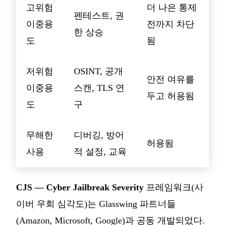
고위험
더 나은 통제
펜테스트, 권
이중용
전까지 차단
한 상승
도
됨
저위험
OSINT, 공개
안전 여유를
이중용
스캔, TLS 연
두고 허용됨
도
구
무해한
디버깅, 방어
허용됨
사용
적 설정, 교육
CJS — Cyber Jailbreak Severity
프레임워크(사
이버 우회 심각도)는 Glasswing 파트너들
(Amazon, Microsoft, Google)과 공동 개발되었다.