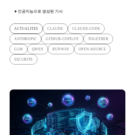
인공지능으로 생성된 기사
ACTUALITES
CLAUDE
CLAUDE-CODE
ANTHROPIC
GITHUB-COPILOT
TOGETHER
GLM
QWEN
RUNWAY
OPEN-SOURCE
SECURITE