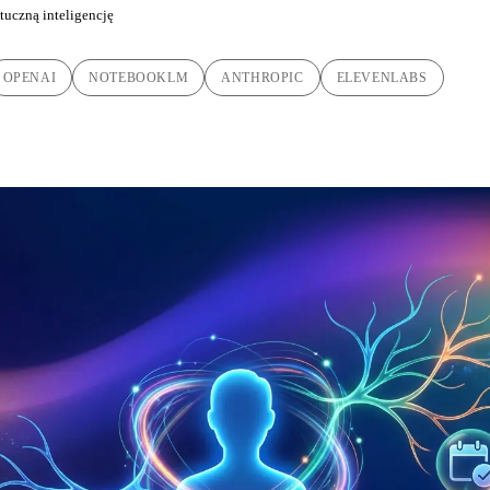
tuczną inteligencję
OPENAI
NOTEBOOKLM
ANTHROPIC
ELEVENLABS