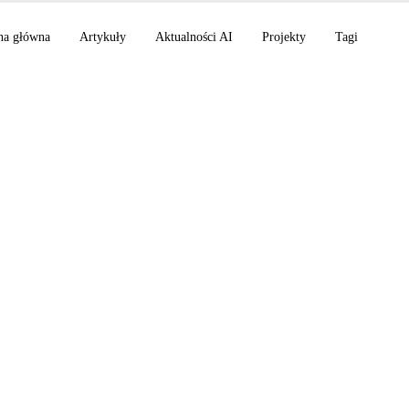
na główna
Artykuły
Aktualności AI
Projekty
Tagi
i AI z 14 stycznia 2
rsonal Intelligence, 
PI