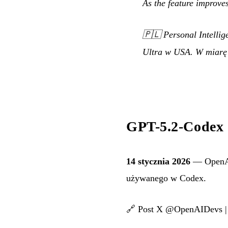
As the feature improves
🇵🇱
Personal Intelli
Ultra w USA. W miarę u
GPT-5.2-Codex 
14 stycznia 2026
— OpenAI
używanego w Codex.
🔗
Post X @OpenAIDevs