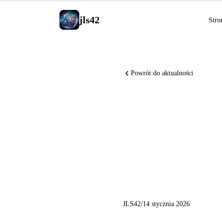
jls42
Stro
Powrót do aktualności
Wiadomośc
Gemini Pe
Codex A
JLS42
/
14 stycznia 2026