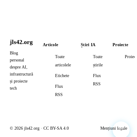
jls42.org
Articole
Știri IA
Proiecte
Blog
Toate
Toate
Proiec
personal
articolele
știrile
despre AI,
infrastructură
Etichete
Flux
și proiecte
RSS
Flux
tech
RSS
© 2026 jls42.org · CC BY-SA 4.0
Mențiuni legale