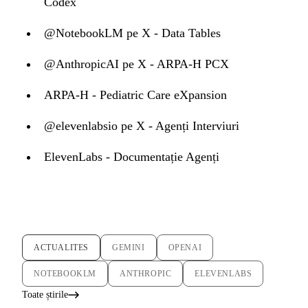
Codex
@NotebookLM pe X - Data Tables
@AnthropicAI pe X - ARPA-H PCX
ARPA-H - Pediatric Care eXpansion
@elevenlabsio pe X - Agenți Interviuri
ElevenLabs - Documentație Agenți
ACTUALITES
GEMINI
OPENAI
NOTEBOOKLM
ANTHROPIC
ELEVENLABS
Toate știrile