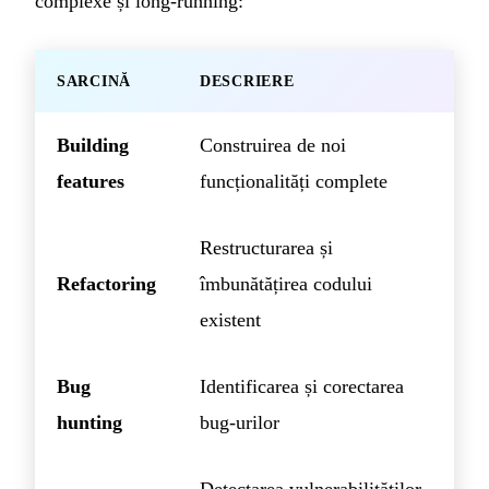
complexe și long-running:
SARCINĂ
DESCRIERE
Building
Construirea de noi
features
funcționalități complete
Restructurarea și
Refactoring
îmbunătățirea codului
existent
Bug
Identificarea și corectarea
hunting
bug-urilor
Detectarea vulnerabilităților