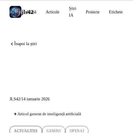
Știri
jls42
Acasă
Articole
Proiecte
Etichete
IA
Înapoi la știri
Știri AI din 14 ianuarie 2026:
Gemini Personal Intelligence,
GPT-5.2-Codex API
JLS42
/
14 ianuarie 2026
Articol generat de inteligență artificială
ACTUALITES
GEMINI
OPENAI