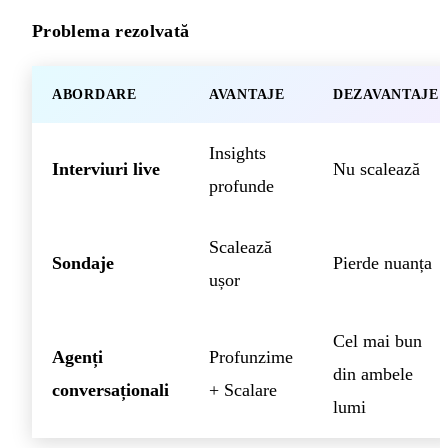
Problema rezolvată
ABORDARE
AVANTAJE
DEZAVANTAJE
Insights
Interviuri live
Nu scalează
profunde
Scalează
Sondaje
Pierde nuanța
ușor
Cel mai bun
Agenți
Profunzime
din ambele
conversaționali
+ Scalare
lumi