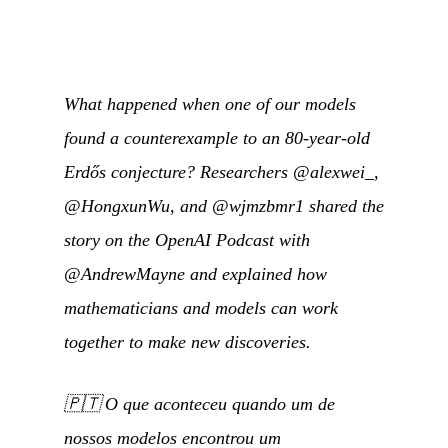
What happened when one of our models
found a counterexample to an 80-year-old
Erdős conjecture? Researchers @alexwei_,
@HongxunWu, and @wjmzbmr1 shared the
story on the OpenAI Podcast with
@AndrewMayne and explained how
mathematicians and models can work
together to make new discoveries.
🇵🇹
O que aconteceu quando um de
nossos modelos encontrou um