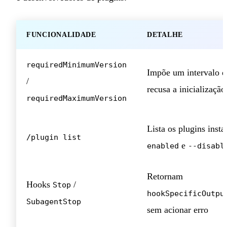
FUNCIONALIDADE
DETALHE
requiredMinimumVersion
Impõe um intervalo d
/
recusa a inicialização
requiredMaximumVersion
Lista os plugins inst
/plugin list
e
enabled
--disabl
Retornam
Hooks
/
Stop
hookSpecificOutpu
SubagentStop
sem acionar erro