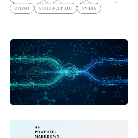
OPENAI
GITHUB-COPILOT
NVIDIA
AI-
POWERED-
MARKDOWN-