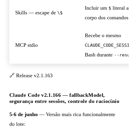
Incluir um
literal a
$
Skills — escape de
\$
corpo dos comandos
Recebe o mesmo
MCP stdio
CLAUDE_CODE_SESSI
Bash durante
--resu
🔗
Release v2.1.163
Claude Code v2.1.166 — fallbackModel,
segurança entre sessões, controle do raciocínio
5-6 de junho
— Versão mais rica funcionalmente
do lote: