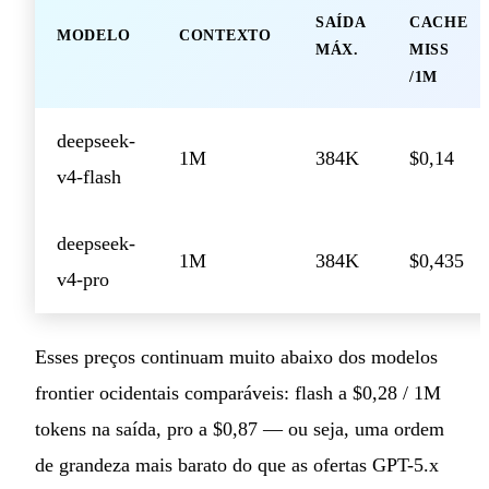
SAÍDA
CACHE
MODELO
CONTEXTO
MÁX.
MISS
/1M
deepseek-
1M
384K
$0,14
v4-flash
deepseek-
1M
384K
$0,435
v4-pro
Esses preços continuam muito abaixo dos modelos
frontier ocidentais comparáveis: flash a $0,28 / 1M
tokens na saída, pro a $0,87 — ou seja, uma ordem
de grandeza mais barato do que as ofertas GPT-5.x