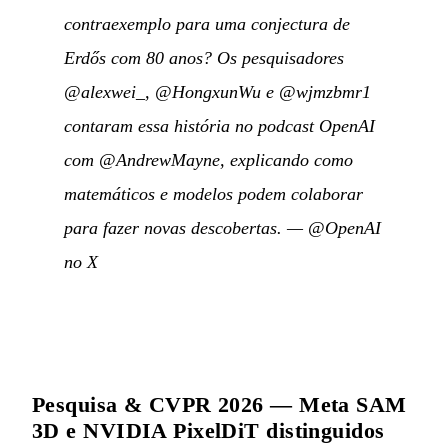
contraexemplo para uma conjectura de
Erdős com 80 anos? Os pesquisadores
@alexwei_, @HongxunWu e @wjmzbmr1
contaram essa história no podcast OpenAI
com @AndrewMayne, explicando como
matemáticos e modelos podem colaborar
para fazer novas descobertas.
—
@OpenAI
no X
Pesquisa & CVPR 2026 — Meta SAM
3D e NVIDIA PixelDiT distinguidos