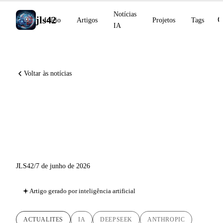
Notícias
jls42
Início
Artigos
Projetos
Tags
IA
Voltar às notícias
DeepSeek-V4 Preview, Claude
químico (NMR), distinções
CVPR 2026
JLS42
/
7 de junho de 2026
Artigo gerado por inteligência artificial
ACTUALITES
IA
DEEPSEEK
ANTHROPIC