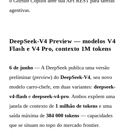
o GitHub Copilot abre sua API REST para tarefas
agentivas.
DeepSeek-V4 Preview — modelos V4
Flash e V4 Pro, contexto 1M tokens
6 de junho
— A DeepSeek publica uma versão
preliminar (
preview
) do
DeepSeek-V4
, seu novo
modelo carro-chefe, em duas variantes:
deepseek-
v4-flash
e
deepseek-v4-pro
. Ambos expõem uma
janela de contexto de
1 milhão de tokens
e uma
saída máxima de
384 000 tokens
— capacidades
que se situam no topo do mercado frontier.