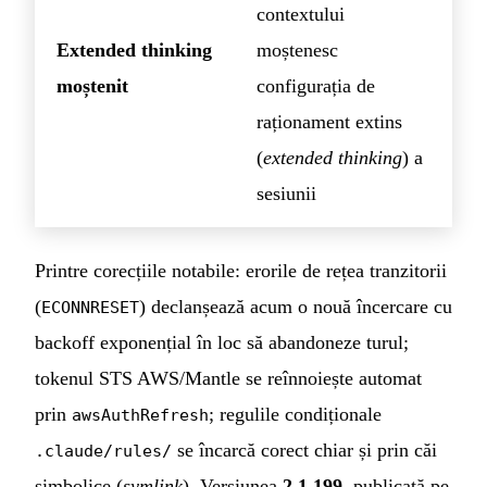
contextului
Extended thinking
moștenesc
moștenit
configurația de
raționament extins
(
extended thinking
) a
sesiunii
Printre corecțiile notabile: erorile de rețea tranzitorii
(
) declanșează acum o nouă încercare cu
ECONNRESET
backoff exponențial în loc să abandoneze turul;
tokenul STS AWS/Mantle se reînnoiește automat
prin
; regulile condiționale
awsAuthRefresh
se încarcă corect chiar și prin căi
.claude/rules/
simbolice (
symlink
). Versiunea
2.1.199
, publicată pe