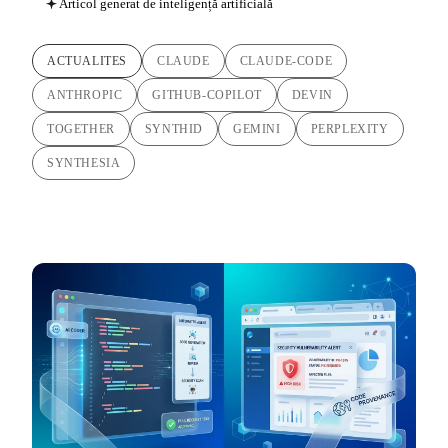
Articol generat de inteligență artificială
ACTUALITES
CLAUDE
CLAUDE-CODE
ANTHROPIC
GITHUB-COPILOT
DEVIN
TOGETHER
SYNTHID
GEMINI
PERPLEXITY
SYNTHESIA