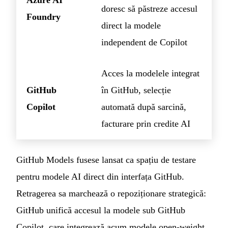
Azure AI
doresc să păstreze accesul
Foundry
direct la modele
independent de Copilot
Acces la modelele integrat
GitHub
în GitHub, selecție
Copilot
automată după sarcină,
facturare prin credite AI
GitHub Models fusese lansat ca spațiu de testare
pentru modele AI direct din interfața GitHub.
Retragerea sa marchează o repoziționare strategică:
GitHub unifică accesul la modele sub GitHub
Copilot, care integrează acum modele open-weight