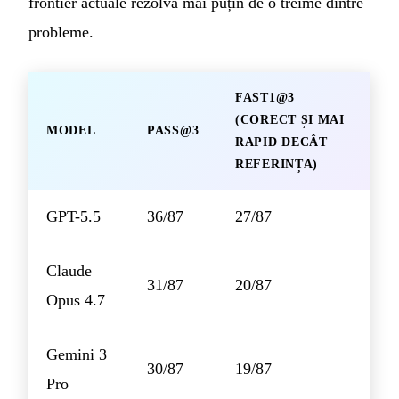
frontier actuale rezolvă mai puțin de o treime dintre
probleme.
FAST1@3
(CORECT ȘI MAI
MODEL
PASS@3
RAPID DECÂT
REFERINȚA)
GPT-5.5
36/87
27/87
Claude
31/87
20/87
Opus 4.7
Gemini 3
30/87
19/87
Pro