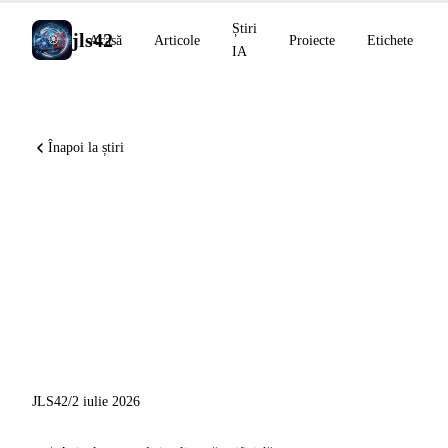
Știri
jls42
Acasă
Articole
Proiecte
Etichete
IA
Înapoi la știri
Claude Code v2.1.198 cu
Chrome GA și PR draft
automat, GitHub Models
retras pe 30 iulie, programul
Devin Security Remediation
JLS42
/
2 iulie 2026