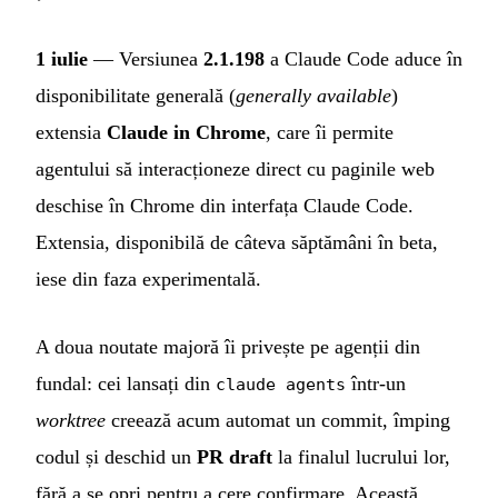
1 iulie
— Versiunea
2.1.198
a Claude Code aduce în
disponibilitate generală (
generally available
)
extensia
Claude in Chrome
, care îi permite
agentului să interacționeze direct cu paginile web
deschise în Chrome din interfața Claude Code.
Extensia, disponibilă de câteva săptămâni în beta,
iese din faza experimentală.
A doua noutate majoră îi privește pe agenții din
fundal: cei lansați din
într-un
claude agents
worktree
creează acum automat un commit, împing
codul și deschid un
PR draft
la finalul lucrului lor,
fără a se opri pentru a cere confirmare. Această