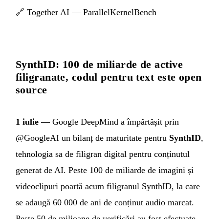
🔗
Together AI — ParallelKernelBench
SynthID: 100 de miliarde de active
filigranate, codul pentru text este open
source
1 iulie
— Google DeepMind a împărtășit prin
@GoogleAI un bilanț de maturitate pentru
SynthID
,
tehnologia sa de filigran digital pentru conținutul
generat de AI. Peste 100 de miliarde de imagini și
videoclipuri poartă acum filigranul SynthID, la care
se adaugă 60 000 de ani de conținut audio marcat.
Peste 50 de milioane de verificări au fost efectuate