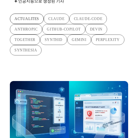
인공지능으로 생성된 기사
ACTUALITES
CLAUDE
CLAUDE-CODE
ANTHROPIC
GITHUB-COPILOT
DEVIN
TOGETHER
SYNTHID
GEMINI
PERPLEXITY
SYNTHESIA