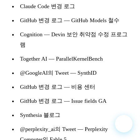
Claude Code 변경 로그
GitHub 변경 로그 — GitHub Models 철수
Cognition — Devin 보안 취약점 수정 프로그
램
Together AI — ParallelKernelBench
@GoogleAI의 Tweet — SynthID
GitHub 변경 로그 — 비용 센터
GitHub 변경 로그 — Issue fields GA
Synthesia 블로그
@perplexity_ai의 Tweet — Perplexity
Computer의 Fable 5