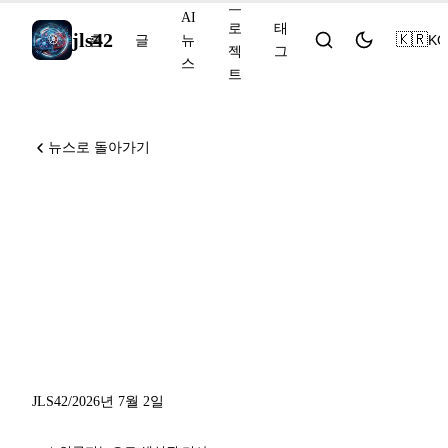
프
AI
로
태
jls42
🇰🇷
KO
홈
글
뉴
젝
그
스
트
뉴스로 돌아가기
Claude Code v2.1.198,
Chrome GA 및 자동 PR draft,
7월 30일 GitHub Models 제
거, Devin Security
Remediation 프로그램
JLS42
/
2026년 7월 2일