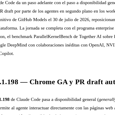
de Code da un paso adelante con el paso a disponibilidad ge
R draft por parte de los agentes en segundo plano en los wor
initivo de GitHub Models el 30 de julio de 2026, reposicion
plataforma. La jornada se completa con el programa enterprise
ion, el benchmark ParallelKernelBench de Together AI sobre
gle DeepMind con colaboraciones inéditas con OpenAI, NVID
Copilot.
.1.198 — Chrome GA y PR draft au
1.198
de Claude Code pasa a disponibilidad general (
generall
ermite al agente interactuar directamente con las páginas web