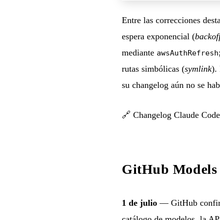
Entre las correcciones desta
espera exponencial (
backof
mediante
awsAuthRefresh
rutas simbólicas (
symlink
).
su changelog aún no se hab
🔗
Changelog Claude Code
GitHub Models r
1 de julio
— GitHub confirm
catálogo de modelos, la A