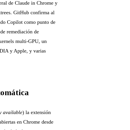
neral de Claude in Chrome y
ktrees. GitHub confirma al
ando Copilot como punto de
 de remediación de
 kernels multi-GPU, un
IA y Apple, y varias
tomática
y available
) la extensión
 abiertas en Chrome desde