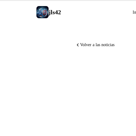
jls42
In
Volver a las noticias
Claude C
PR draft
retirado 
Security