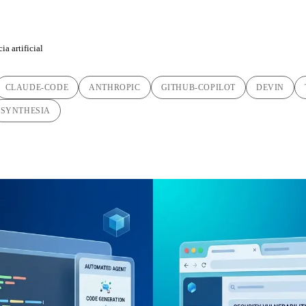
ia artificial
CLAUDE-CODE
ANTHROPIC
GITHUB-COPILOT
DEVIN
SYNTHESIA