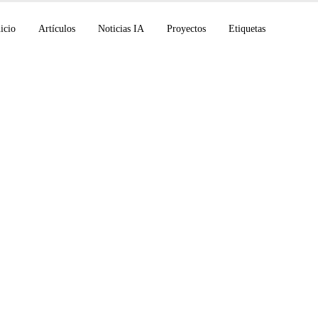
icio
Artículos
Noticias IA
Proyectos
Etiquetas
ode v2.1.198 con Ch
 automática, GitHub 
el 30 de julio, progr
 Remediation