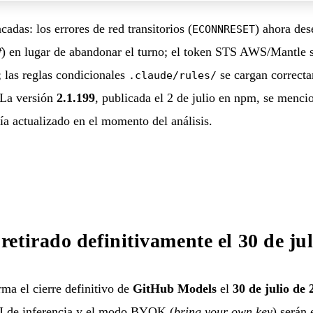
cadas: los errores de red transitorios (
) ahora des
ECONNRESET
f
) en lugar de abandonar el turno; el token STS AWS/Mantle
; las reglas condicionales
se cargan correcta
.claude/rules/
 La versión
2.1.199
, publicada el 2 de julio en npm, se menci
ía actualizado en el momento del análisis.
etirado definitivamente el 30 de jul
a el cierre definitivo de
GitHub Models
el
30 de julio de 
PI de inferencia y el modo BYOK (
bring your own key
) serán 