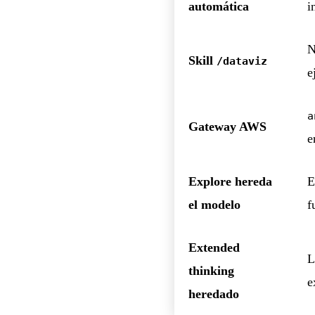
automática
i
N
Skill
/dataviz
e
a
Gateway AWS
e
Explore hereda
E
el modelo
f
Extended
L
thinking
e
heredado