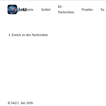
KI-
jls42
Startseite
Artikel
Projekte
Tag
Nachrichten
Zurück zu den Nachrichten
Claude Code v2.1.198 mit
Chrome GA und
automatischem PR-Draft,
GitHub Models am 30. Juli
entfernt, Devin Security
Remediation-Programm
JLS42
/
2. Juli 2026