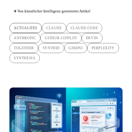
Von künstlicher Intelligenz generierter Artikel
ACTUALITES
CLAUDE
CLAUDE-CODE
ANTHROPIC
GITHUB-COPILOT
DEVIN
TOGETHER
SYNTHID
GEMINI
PERPLEXITY
SYNTHESIA