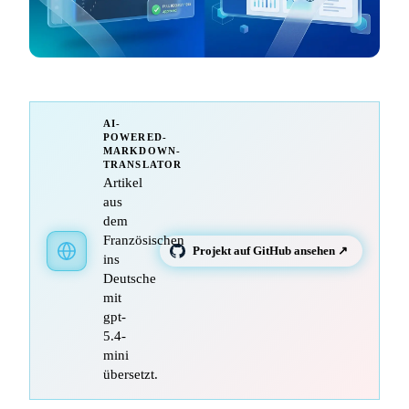
AI-
POWERED-
MARKDOWN-
TRANSLATOR
Artikel
aus
dem
Französischen
Projekt auf GitHub ansehen ↗
ins
Deutsche
mit
gpt-
5.4-
mini
übersetzt.