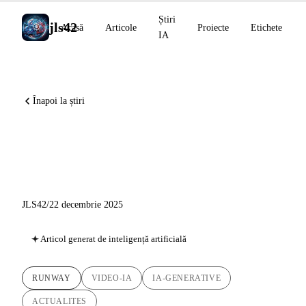
Știri
jls42
Acasă
Articole
Proiecte
Etichete
IA
Înapoi la știri
Runway Gen-4.5: Către
modelele lumii
JLS42
/
22 decembrie 2025
Articol generat de inteligență artificială
RUNWAY
VIDEO-IA
IA-GENERATIVE
ACTUALITES