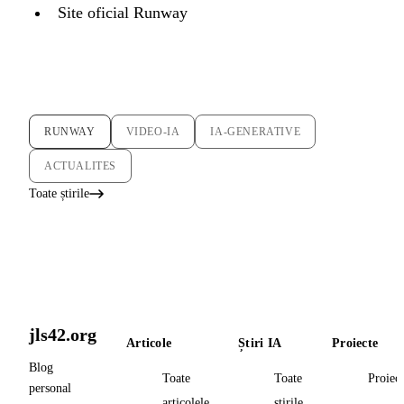
Site oficial Runway
RUNWAY
VIDEO-IA
IA-GENERATIVE
ACTUALITES
Toate știrile
jls42.org
Articole
Știri IA
Proiecte
Blog
Toate
Toate
Proiec
personal
articolele
știrile