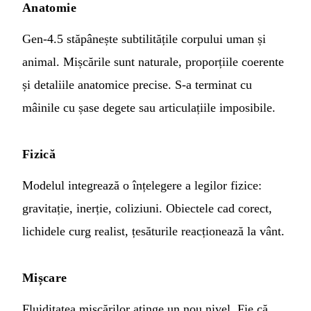
Anatomie
Gen-4.5 stăpânește subtilitățile corpului uman și
animal. Mișcările sunt naturale, proporțiile coerente
și detaliile anatomice precise. S-a terminat cu
mâinile cu șase degete sau articulațiile imposibile.
Fizică
Modelul integrează o înțelegere a legilor fizice:
gravitație, inerție, coliziuni. Obiectele cad corect,
lichidele curg realist, țesăturile reacționează la vânt.
Mișcare
Fluiditatea mișcărilor atinge un nou nivel. Fie că