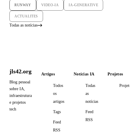
RUNWAY
VIDEO-IA
IA-GENERATIVE
ACTUALITES
Todas as notícias
jls42.org
Artigos
Notícias IA
Projetos
Blog pessoal
Todos
Todas
Projeto
sobre IA,
os
as
infraestrutura
artigos
notícias
e projetos
tech
Tags
Feed
RSS
Feed
RSS