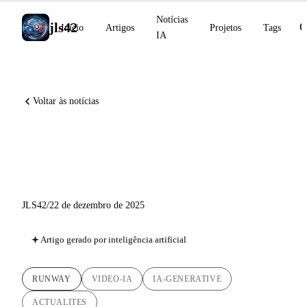
Notícias
jls42
Início
Artigos
Projetos
Tags
IA
Voltar às notícias
Runway Gen-4.5: Rumo aos
modelos de mundo
JLS42
/
22 de dezembro de 2025
Artigo gerado por inteligência artificial
RUNWAY
VIDEO-IA
IA-GENERATIVE
ACTUALITES