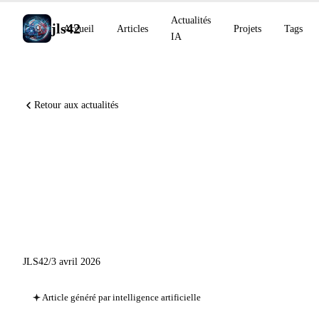
Actualités
jls42
Accueil
Articles
Projets
Tags
IA
Retour aux actualités
Microsoft 365 intégré à tous
les plans Claude, Copilot
signe ses commits et Gemini
CLI 0.36
JLS42
/
3 avril 2026
Article généré par intelligence artificielle