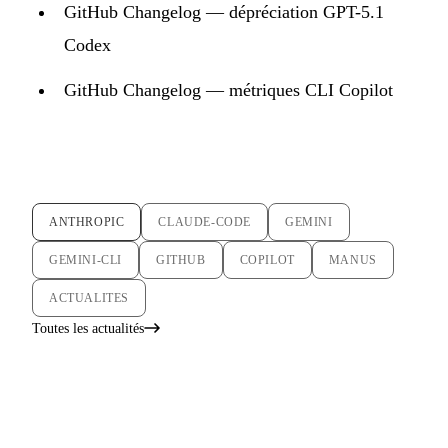
GitHub Changelog — dépréciation GPT-5.1
Codex
GitHub Changelog — métriques CLI Copilot
ANTHROPIC
CLAUDE-CODE
GEMINI
GEMINI-CLI
GITHUB
COPILOT
MANUS
ACTUALITES
Toutes les actualités