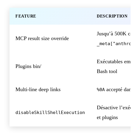
FEATURE
DESCRIPTION
Jusqu’à 500K car
MCP result size override
_meta["anthro
Exécutables emb
Plugins bin/
Bash tool
Multi-line deep links
accepté dan
%0A
Désactive l’exécu
disableSkillShellExecution
et plugins