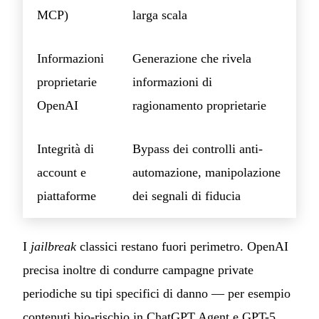
MCP)
larga scala
Informazioni
Generazione che rivela
proprietarie
informazioni di
OpenAI
ragionamento proprietarie
Integrità di
Bypass dei controlli anti-
account e
automazione, manipolazione
piattaforme
dei segnali di fiducia
I
jailbreak
classici restano fuori perimetro. OpenAI
precisa inoltre di condurre campagne private
periodiche su tipi specifici di danno — per esempio
contenuti bio-rischio in ChatGPT Agent e GPT-5.