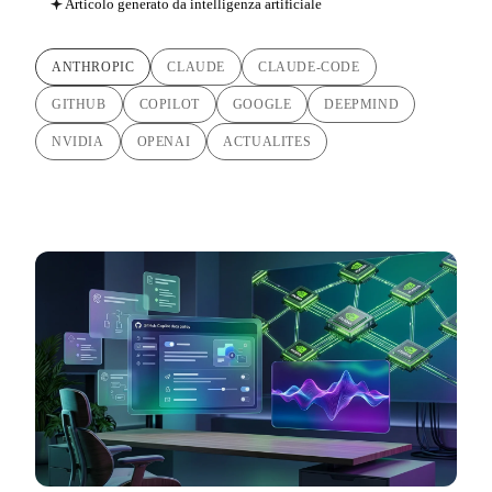
Articolo generato da intelligenza artificiale
ANTHROPIC
CLAUDE
CLAUDE-CODE
GITHUB
COPILOT
GOOGLE
DEEPMIND
NVIDIA
OPENAI
ACTUALITES