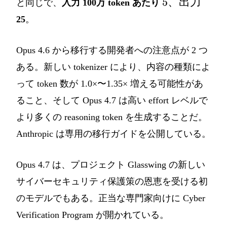
5、
5
、出力
と同じで、
入力 100万 token あたり
出
25
。
力
Opus 4.6 から移行する開発者への注意点が 2 つ
ある。新しい tokenizer により、内容の種類によ
って token 数が 1.0×〜1.35× 増える可能性があ
ること、そして Opus 4.7 は高い effort レベルで
より多くの reasoning token を生成することだ。
Anthropic は専用の移行ガイドを公開している。
Opus 4.7 は、プロジェクト Glasswing の新しい
サイバーセキュリティ保護策の恩恵を受ける初
のモデルでもある。正当な専門家向けに Cyber
Verification Program が開かれている。