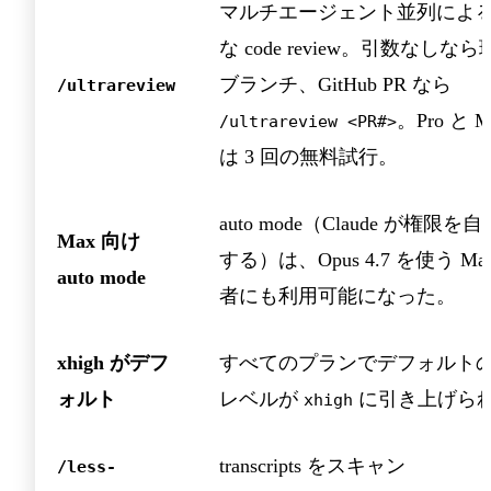
マルチエージェント並列によ
な code review。引数なしな
ブランチ、GitHub PR なら
/ultrareview
。Pro と M
/ultrareview <PR#>
は 3 回の無料試行。
auto mode（Claude が権限を
Max 向け
する）は、Opus 4.7 を使う Ma
auto mode
者にも利用可能になった。
xhigh がデフ
すべてのプランでデフォルトの ef
ォルト
レベルが
に引き上げら
xhigh
transcripts をスキャン
/less-