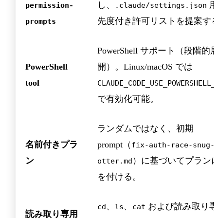
し、
用
permission-
.claude/settings.json
先度付き許可リストを提案す
prompts
PowerShell サポート（段階的
PowerShell
開）。Linux/macOS では
tool
CLAUDE_CODE_USE_POWERSHELL_
で有効化可能。
ランダムではなく、初期
名前付きプラ
prompt（
fix-auth-race-snug-
ン
）に基づいてプラン
otter.md
を付ける。
、
、
および読み取り専
cd
ls
cat
読み取り専用