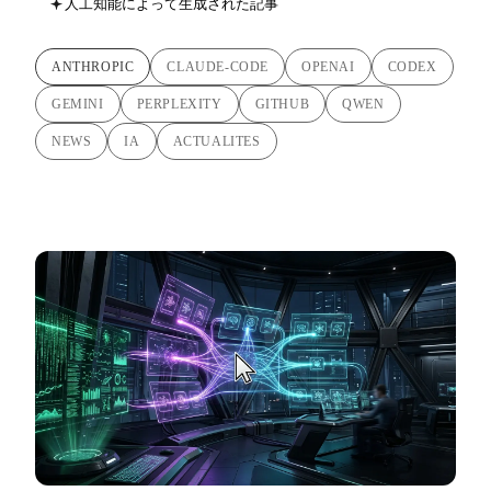
人工知能によって生成された記事
ANTHROPIC
CLAUDE-CODE
OPENAI
CODEX
GEMINI
PERPLEXITY
GITHUB
QWEN
NEWS
IA
ACTUALITES