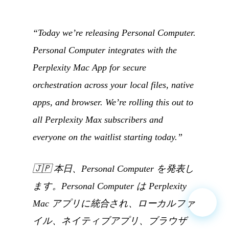
“Today we’re releasing Personal Computer.
Personal Computer integrates with the
Perplexity Mac App for secure
orchestration across your local files, native
apps, and browser. We’re rolling this out to
all Perplexity Max subscribers and
everyone on the waitlist starting today.”
🇯🇵
本日、Personal Computer を発表し
ます。Personal Computer は Perplexity
Mac アプリに統合され、ローカルファ
イル、ネイティブアプリ、ブラウザ