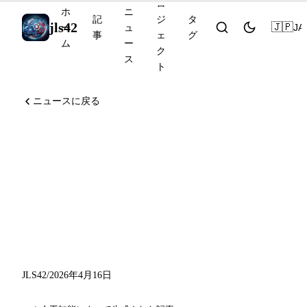
ロ
ホ
ニ
記
ジ
タ
jls42
🇯🇵
JA
ー
ュ
事
ェ
グ
ム
ー
ク
ス
ト
ニュースに戻る
Claude Opus 4.7 利用可能
に、Codex が macOS の
computer use に対応、
OpenAI が GPT-Rosalind を
発表
JLS42
/
2026年4月16日