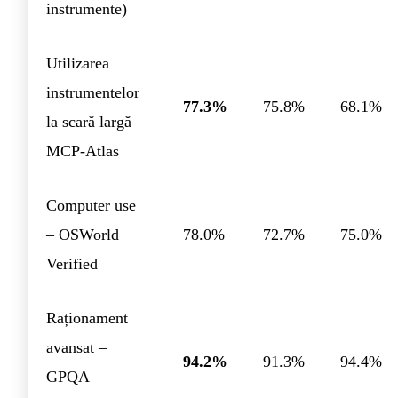
instrumente)
Utilizarea
instrumentelor
77.3%
75.8%
68.1%
la scară largă –
MCP-Atlas
Computer use
– OSWorld
78.0%
72.7%
75.0%
Verified
Raționament
avansat –
94.2%
91.3%
94.4%
GPQA