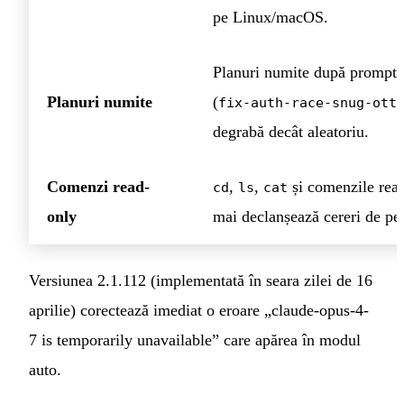
pe Linux/macOS.
Planuri numite după promptul
Planuri numite
(
fix-auth-race-snug-ott
degrabă decât aleatoriu.
Comenzi read-
,
,
și comenzile rea
cd
ls
cat
only
mai declanșează cereri de pe
Versiunea 2.1.112 (implementată în seara zilei de 16
aprilie) corectează imediat o eroare „claude-opus-4-
7 is temporarily unavailable” care apărea în modul
auto.