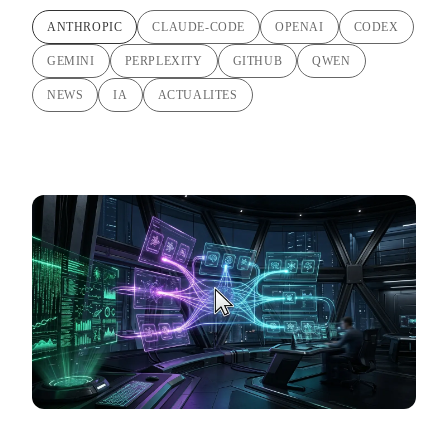
ANTHROPIC
CLAUDE-CODE
OPENAI
CODEX
GEMINI
PERPLEXITY
GITHUB
QWEN
NEWS
IA
ACTUALITES