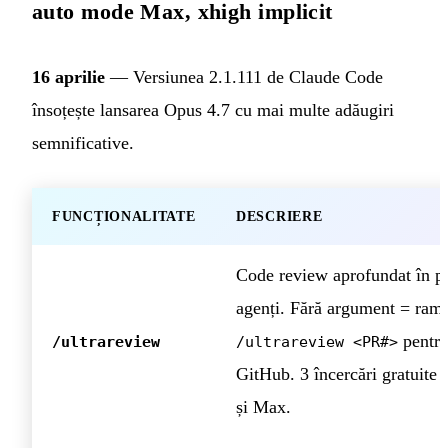
auto mode Max, xhigh implicit
16 aprilie
— Versiunea 2.1.111 de Claude Code
însoțește lansarea Opus 4.7 cu mai multe adăugiri
semnificative.
FUNCȚIONALITATE
DESCRIERE
Code review aprofundat în pa
agenți. Fără argument = ramu
pentr
/ultrareview
/ultrareview <PR#>
GitHub. 3 încercări gratuite 
și Max.