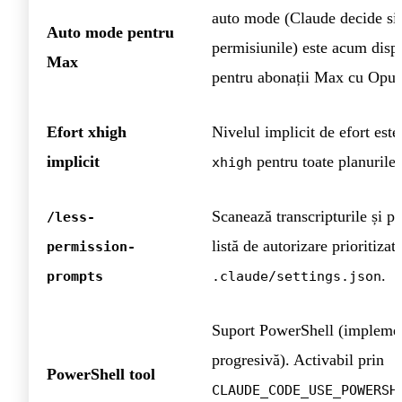
auto mode (Claude decide si
Auto mode pentru
permisiunile) este acum disp
Max
pentru abonații Max cu Opus
Efort xhigh
Nivelul implicit de efort este 
implicit
pentru toate planurile.
xhigh
Scanează transcripturile și p
/less-
listă de autorizare prioritizat
permission-
.
prompts
.claude/settings.json
Suport PowerShell (impleme
progresivă). Activabil prin
PowerShell tool
CLAUDE_CODE_USE_POWERSH