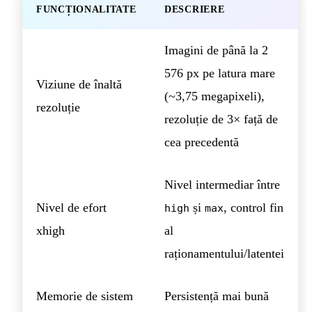
FUNCȚIONALITATE
DESCRIERE
Imagini de până la 2
576 px pe latura mare
Viziune de înaltă
(~3,75 megapixeli),
rezoluție
rezoluție de 3× față de
cea precedentă
Nivel intermediar între
Nivel de efort
și
, control fin
high
max
xhigh
al
raționamentului/latentei
Memorie de sistem
Persistență mai bună