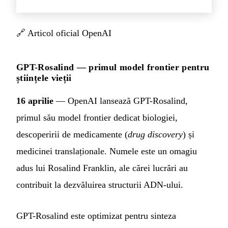
🔗
Articol oficial OpenAI
GPT-Rosalind — primul model frontier pentru
științele vieții
16 aprilie
— OpenAI lansează GPT-Rosalind,
primul său model frontier dedicat biologiei,
descoperirii de medicamente (
drug discovery
) și
medicinei translaționale. Numele este un omagiu
adus lui Rosalind Franklin, ale cărei lucrări au
contribuit la dezvăluirea structurii ADN-ului.
GPT-Rosalind este optimizat pentru sinteza