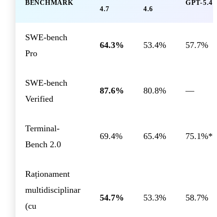
BENCHMARK
GPT-5.4
4.7
4.6
SWE-bench
64.3%
53.4%
57.7%
Pro
SWE-bench
87.6%
80.8%
—
Verified
Terminal-
69.4%
65.4%
75.1%*
Bench 2.0
Raționament
multidisciplinar
54.7%
53.3%
58.7%
(cu