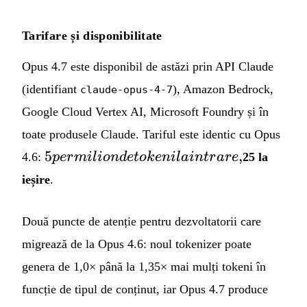
Tarifare și disponibilitate
Opus 4.7 este disponibil de astăzi prin API Claude
(identifiant
), Amazon Bedrock,
claude-opus-4-7
Google Cloud Vertex AI, Microsoft Foundry și în
toate produsele Claude. Tariful este identic cu Opus
5 per
5
,
4.6:
p
er
mi
l
i
o
n
d
e
t
o
k
e
ni
l
ain
t
r
a
re
25 la
milion
ieșire
.
de
tokeni
Două puncte de atenție pentru dezvoltatorii care
la
intrare,
migrează de la Opus 4.6: noul tokenizer poate
genera de 1,0× până la 1,35× mai mulți tokeni în
funcție de tipul de conținut, iar Opus 4.7 produce