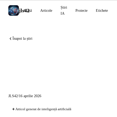
Știri
jls42
Acasă
Articole
Proiecte
Etichete
IA
Înapoi la știri
Claude Opus 4.7 disponibil,
Codex trece la computer use
pe macOS, OpenAI lansează
GPT-Rosalind
JLS42
/
16 aprilie 2026
Articol generat de inteligență artificială