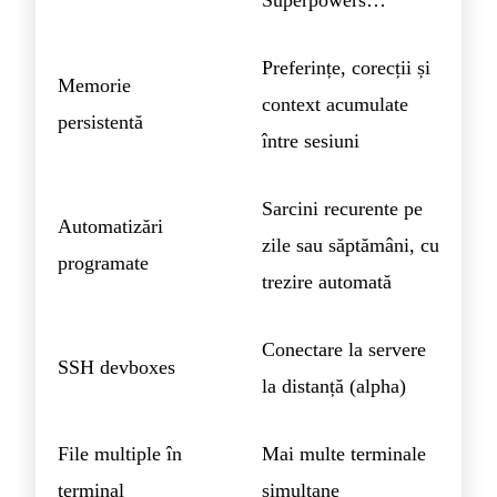
Superpowers…
Preferințe, corecții și
Memorie
context acumulate
persistentă
între sesiuni
Sarcini recurente pe
Automatizări
zile sau săptămâni, cu
programate
trezire automată
Conectare la servere
SSH devboxes
la distanță (alpha)
File multiple în
Mai multe terminale
terminal
simultane