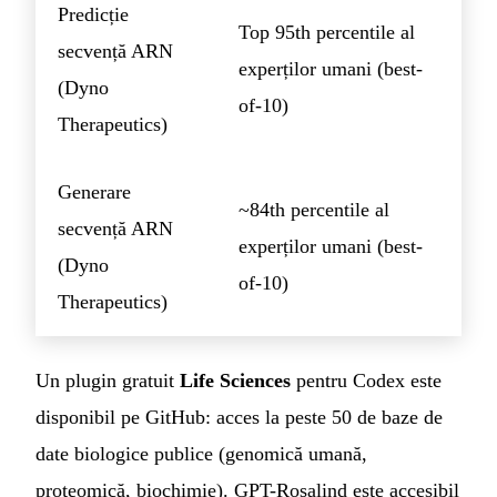
Predicție
Top 95th percentile al
secvență ARN
experților umani (best-
(Dyno
of-10)
Therapeutics)
Generare
~84th percentile al
secvență ARN
experților umani (best-
(Dyno
of-10)
Therapeutics)
Un plugin gratuit
Life Sciences
pentru Codex este
disponibil pe GitHub: acces la peste 50 de baze de
date biologice publice (genomică umană,
proteomică, biochimie). GPT-Rosalind este accesibil