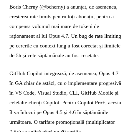
Boris Cherny (@bcherny) a anunțat, de asemenea,
creșterea rate limits pentru toți abonații, pentru a
compensa volumul mai mare de tokeni de
raționament al lui Opus 4.7. Un bug de rate limiting
pe cererile cu context lung a fost corectat și limitele
de 5h și cele săptămânale au fost resetate.
GitHub Copilot integrează, de asemenea, Opus 4.7
în GA chiar de astăzi, cu o implementare progresivă
în VS Code, Visual Studio, CLI, GitHub Mobile și
celelalte clienți Copilot. Pentru Copilot Pro+, acesta
îl va înlocui pe Opus 4.5 și 4.6 în săptămânile
următoare. O tarifare promoțională (multiplicator
7.5×) se aplică până pe 30 aprilie.