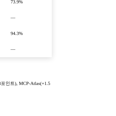
73.9%
—
94.3%
—
트), MCP-Atlas(+1.5