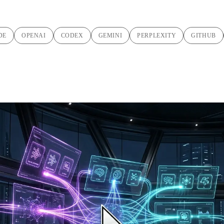
DE
OPENAI
CODEX
GEMINI
PERPLEXITY
GITHUB