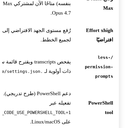
بنفسه) متاحًا 
Max
Opus 4.7.
Effort xhigh
رُفع مستوى الجهد الافتراضي إلى
h
افتراضيًا
لجميع الخطط.
/less-
يفحص transcripts ويقترح قائم
permission-
ذات أولوية لـ
.claude/settings.json
prompts
دعم PowerShell (طرح تدريجي)
PowerShell
تفعيله عبر
tool
E_CODE_USE_POWERSHELL_TOOL=1
على Linux/macOS.