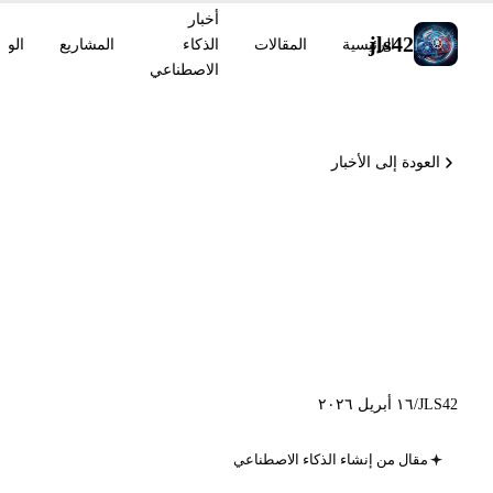
أخبار
jls42
الرئيسية
المقالات
الذكاء
المشاريع
الوس
الاصطناعي
العودة إلى الأخبار
كلود أوبوس 4.7 متاح، Codex
ينتقل إلى computer use على
macOS، وOpenAI تطلق GPT-
Rosalind
JLS42
/
١٦ أبريل ٢٠٢٦
مقال من إنشاء الذكاء الاصطناعي