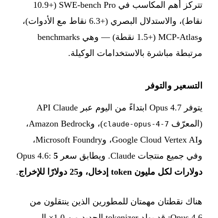
تتركز أهم المكاسب في SWE-bench Pro (+10.9
نقاط)، والاستدلال البصري (+6.3 نقاط مع الأدوات)،
وMCP-Atlas (+1.5 نقطة) — وهي benchmarks
مرتبطة مباشرة بالاستخدامات الوكيلة.
التسعير والتوفر
يتوفر Opus 4.7 ابتداءً من اليوم عبر API Claude
(المعرّف
)، وAmazon Bedrock،
claude-opus-4-7
وGoogle Cloud Vertex AI، وMicrosoft Foundry،
وفي جميع منتجات Claude. ويطابق سعر Opus 4.6:
5
دولارات لكل مليون token إدخال، و25 دولارًا للإخراج
.
هناك نقطتان مهمتان للمطورين الذين ينتقلون من
Opus 4.6: قد يولد tokenizer الجديد من 1.0× إلى