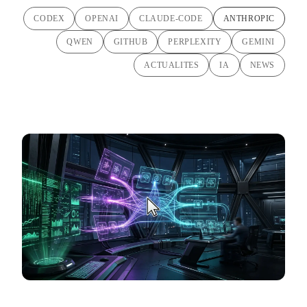
CODEX
OPENAI
CLAUDE-CODE
ANTHROPIC
QWEN
GITHUB
PERPLEXITY
GEMINI
ACTUALITES
IA
NEWS