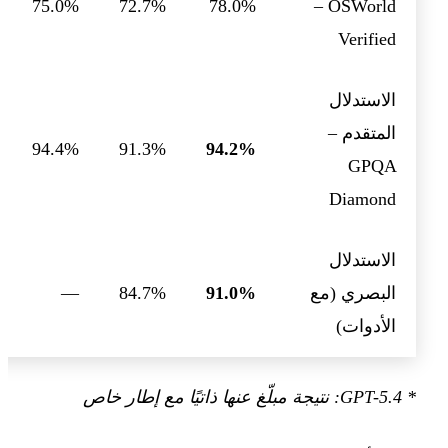
75.0%
72.7%
78.0%
– OSWorld
Verified
الاستدلال
المتقدم –
94.4%
91.3%
94.2%
GPQA
Diamond
الاستدلال
البصري (مع
91.0%
84.7%
—
الأدوات)
* GPT-5.4: نتيجة مبلّغ عنها ذاتيًا مع إطار خاص