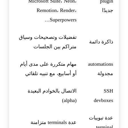
Microsoft Suite، Neon،
plugin
جديدًا
Remotion، Render،
Superpowers…
تفضيلات وتصحيحات وسياق
ذاكرة دائمة
متراكم بين الجلسات
automations
مهام متكررة على مدى أيام
مجدولة
أو أسابيع، مع تنبيه تلقائي
SSH
الاتصال بالخوادم البعيدة
(alpha)
devboxes
عدة تبويبات
عدة terminals متزامنة
terminal