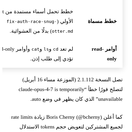
خطط تحمل
خطط مسماة
الأولي (
fix-auth-race-snug-
) بدلًا من العشوائية.
otter.md
أوامر read-
لم تعد
و
و
وأوامر -only
cat
ls
cd
only
تؤدي إلى طلب إذن.
تصل النسخة 2.1.112 (الموزعة مساء 16 أبريل)
لتصلح فورًا خطأ “claude-opus-4-7 is temporarily
unavailable” الذي كان يظهر في وضع auto.
كما أعلن Boris Cherny (@bcherny) زيادة rate limits
لجميع المشتركين لتعويض حجم tokens الاستدلال