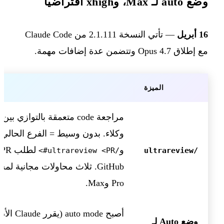
وضع auto لـ Max، وxhigh افتراضيًا
16 أبريل
— تأتي النسخة 2.1.111 من Claude Code
مع إطلاق Opus 4.7 وتتضمن عدة إضافات مهمة.
الميزة
مراجعة code متعمقة بالتوازي بي
وكلاء. بدون وسيط = الفرع الحالي؛
و
ل
/ultrareview <PR#>
/ultrareview
GitHub. ثلاث محاولات مجانية ل
Pro وMax.
أصبح auto mode (ي
وضع Auto لـ