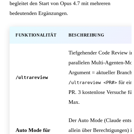
begleitet den Start von Opus 4.7 mit mehreren
bedeutenden Ergänzungen.
FUNKTIONALITÄT
BESCHREIBUNG
Tiefgehender Code Review i
parallelen Multi-Agenten-Mo
Argument = aktueller Branch;
/ultrareview
für ein
/ultrareview <PR#>
PR. 3 kostenlose Versuche fü
Max.
Der Auto Mode (Claude entsc
Auto Mode für
allein über Berechtigungen) ist