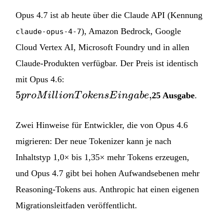
Opus 4.7 ist ab heute über die Claude API (Kennung
), Amazon Bedrock, Google
claude-opus-4-7
Cloud Vertex AI, Microsoft Foundry und in allen
Claude-Produkten verfügbar. Der Preis ist identisch
5 pro
mit Opus 4.6:
Million
5
,
p
ro
M
i
ll
i
o
n
T
o
k
e
n
s
E
in
g
ab
e
25 Ausgabe
.
Tokens
Eingabe,
Zwei Hinweise für Entwickler, die von Opus 4.6
migrieren: Der neue Tokenizer kann je nach
Inhaltstyp 1,0× bis 1,35× mehr Tokens erzeugen,
und Opus 4.7 gibt bei hohen Aufwandsebenen mehr
Reasoning-Tokens aus. Anthropic hat einen eigenen
Migrationsleitfaden veröffentlicht.