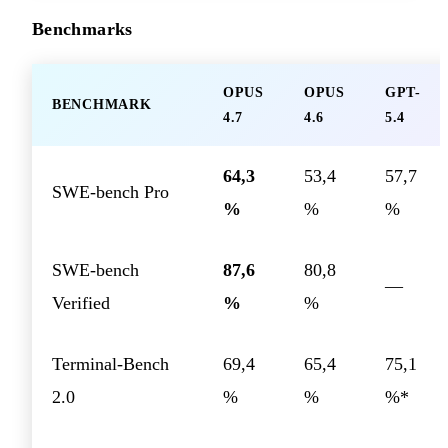
Benchmarks
OPUS
OPUS
GPT-
BENCHMARK
4.7
4.6
5.4
64,3
53,4
57,7
SWE-bench Pro
%
%
%
SWE-bench
87,6
80,8
—
Verified
%
%
Terminal-Bench
69,4
65,4
75,1
2.0
%
%
%*