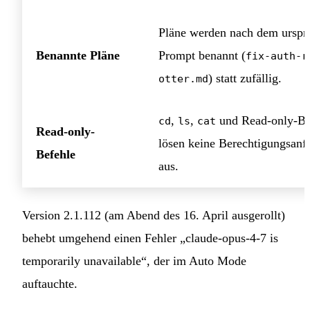
Pläne werden nach dem urspr
Benannte Pläne
Prompt benannt (
fix-auth-r
) statt zufällig.
otter.md
,
,
und Read-only-Be
cd
ls
cat
Read-only-
lösen keine Berechtigungsanf
Befehle
aus.
Version 2.1.112 (am Abend des 16. April ausgerollt)
behebt umgehend einen Fehler „claude-opus-4-7 is
temporarily unavailable“, der im Auto Mode
auftauchte.