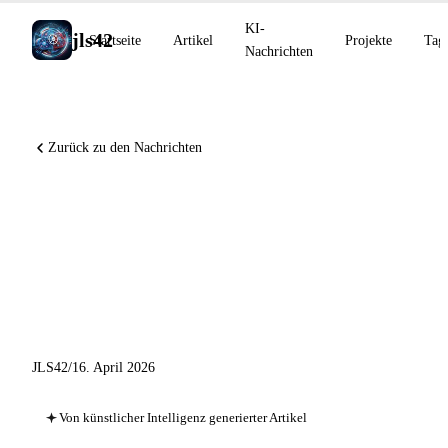
KI-
jls42
Startseite
Artikel
Projekte
Tag
Nachrichten
Zurück zu den Nachrichten
Claude Opus 4.7 verfügbar,
Codex wechselt zu computer
use auf macOS, OpenAI
startet GPT-Rosalind
JLS42
/
16. April 2026
Von künstlicher Intelligenz generierter Artikel