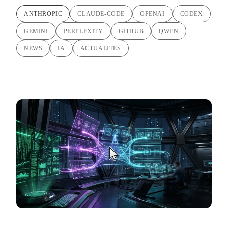
ANTHROPIC
CLAUDE-CODE
OPENAI
CODEX
GEMINI
PERPLEXITY
GITHUB
QWEN
NEWS
IA
ACTUALITES