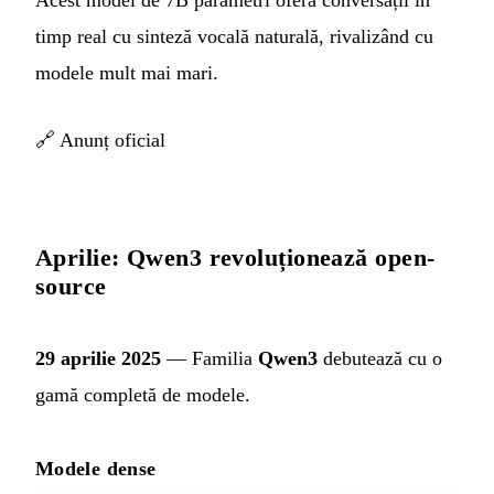
Acest model de 7B parametri oferă conversații în
timp real cu sinteză vocală naturală, rivalizând cu
modele mult mai mari.
🔗
Anunț oficial
Aprilie: Qwen3 revoluționează open-
source
29 aprilie 2025
— Familia
Qwen3
debutează cu o
gamă completă de modele.
Modele dense