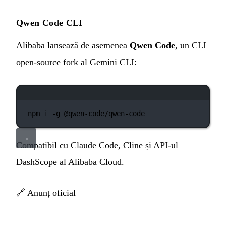
Qwen Code CLI
Alibaba lansează de asemenea
Qwen Code
, un CLI
open-source fork al Gemini CLI:
Fereastră de terminal
npm
i
-g
@qwen-code/qwen-code
Compatibil cu Claude Code, Cline și API-ul
DashScope al Alibaba Cloud.
🔗
Anunț oficial