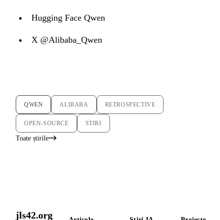
Hugging Face Qwen
X @Alibaba_Qwen
QWEN
ALIBABA
RETROSPECTIVE
OPEN-SOURCE
STIRI
Toate știrile
jls42.org
Articole
Știri IA
Proiecte