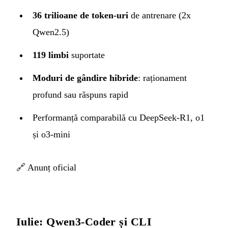
36 trilioane de token-uri
de antrenare (2x
Qwen2.5)
119 limbi
suportate
Moduri de gândire hibride
: raționament
profund sau răspuns rapid
Performanță comparabilă cu DeepSeek-R1, o1
și o3-mini
🔗
Anunț oficial
Iulie: Qwen3-Coder și CLI