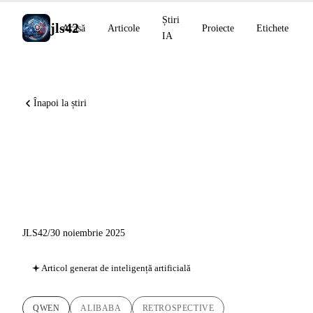
Știri
jls42
Acasă
Articole
Proiecte
Etichete
IA
Înapoi la știri
Qwen 2025: Ascensiunea
fulminantă a Alibaba în AI
Open-Source
JLS42
/
30 noiembrie 2025
Articol generat de inteligență artificială
QWEN
ALIBABA
RETROSPECTIVE