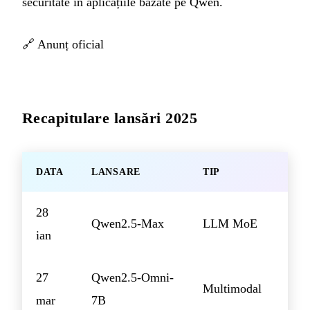
securitate în aplicațiile bazate pe Qwen.
🔗
Anunț oficial
Recapitulare lansări 2025
DATA
LANSARE
TIP
28
Qwen2.5-Max
LLM MoE
ian
27
Qwen2.5-Omni-
Multimodal
mar
7B