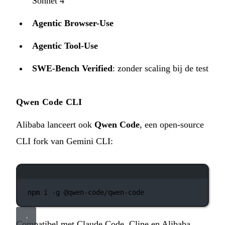
Sonnet 4
Agentic Browser-Use
Agentic Tool-Use
SWE-Bench Verified
: zonder scaling bij de test
Qwen Code CLI
Alibaba lanceert ook
Qwen Code
, een open-source
CLI fork van Gemini CLI:
Terminalvenster
npm
i
-g
@qwen-code/qwen-code
Compatibel met Claude Code, Cline en Alibaba