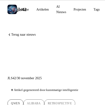
AI
jls42
Home
Artikelen
Projecten
Tags
Nieuws
Terug naar nieuws
Qwen 2025: Alibaba's
meteoorachtige opkomst in
open-source AI
JLS42
/
30 november 2025
Artikel gegenereerd door kunstmatige intelligentie
QWEN
ALIBABA
RETROSPECTIVE